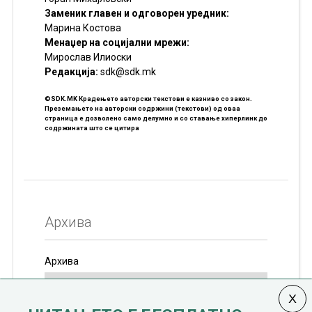
Заменик главен и одговорен уредник:
Марина Костова
Менаџер на социјални мрежи:
Мирослав Илиоски
Редакцијa:
sdk@sdk.mk
©SDK.MK Крадењето авторски текстови е казниво со закон.
Преземањето на авторски содржини (текстови) од оваа
страница е дозволено само делумно и со ставање хиперлинк до
содржината што се цитира
Архива
Архива