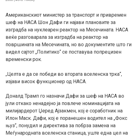
Американскиот министер за транспорт и привремен
шеф на НАСА Шон Дафи ги најави плановите за
изградба на нуклеарен реактор на Месечината. НАСА
веќе разговарала за изградба на реактор на
површината на Месечината, но во документите што ги
видел сајтот „Политико“ се поставува попрецизен
временски рок.
Целта е да се победи во втората вселенска трка“,
„
изјави висок функционер од НАСА.
Доналд Трамп го назначи Дафи за шеф на НАСА во
јули откако ненадејно ја повлече номинацијата на
милијардерот Џеред Ајзакмен, кој е соработник на
Илон Маск. Дафи, кој е поранешен водител на „Фокс
њуз“, понудил и директива за побрза замена на
Меѓународната вселенска станица, уште една цел на