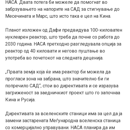
НАСА. Двата потега би можеле да помогнат во
забрзувањето на напорите на САД за стигнување до
Месечината и Марс, што исто така е цел на Кина.
Планот изложен од Дафи предвидува 100-киловатен
нуклеарен реактор, што треба да почне со работа до
2030 година. НАСА претходно разгледувала опција за
реактор од 40 киловати и негово пуштање во
употреба во почетокот на следната деценија.
Првата земја која ќе има реактор би можела да
„
прогласи зона на забрана, што значително би ги
попречило САД“, стои во директивата и се изразува
загриженост за заедничкиот проект што го започнаа
Кина и Русија.
Директивата за вселенските станици има за цел да ја
замени застарената Меѓународна вселенска станица
со комерцијално управувани. НАСА планира да им