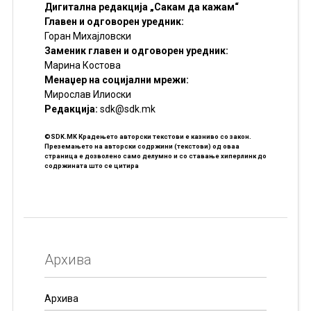
Дигитална редакција „Сакам да кажам“
Главен и одговорен уредник:
Горан Михајловски
Заменик главен и одговорен уредник:
Марина Костова
Менаџер на социјални мрежи:
Мирослав Илиоски
Редакцијa:
sdk@sdk.mk
©SDK.MK Крадењето авторски текстови е казниво со закон.
Преземањето на авторски содржини (текстови) од оваа
страница е дозволено само делумно и со ставање хиперлинк до
содржината што се цитира
Архива
Архива