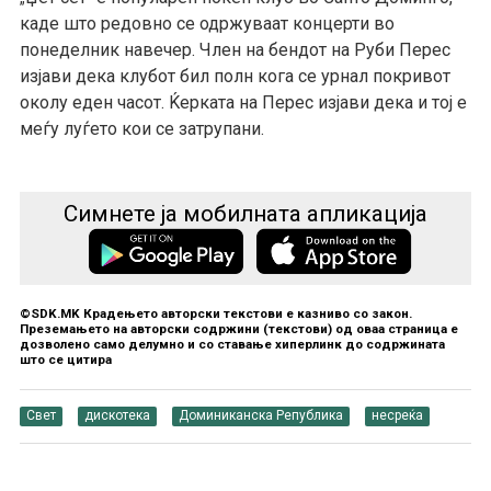
каде што редовно се одржуваат концерти во
понеделник навечер. Член на бендот на Руби Перес
изјави дека клубот бил полн кога се урнал покривот
околу еден часот. Ќерката на Перес изјави дека и тој е
меѓу луѓето кои се затрупани.
Симнете ја мобилната апликација
©SDK.MK Крадењето авторски текстови е казниво со закон.
Преземањето на авторски содржини (текстови) од оваа страница е
дозволено само делумно и со ставање хиперлинк до содржината
што се цитира
Свет
дискотека
Доминиканска Република
несреќа