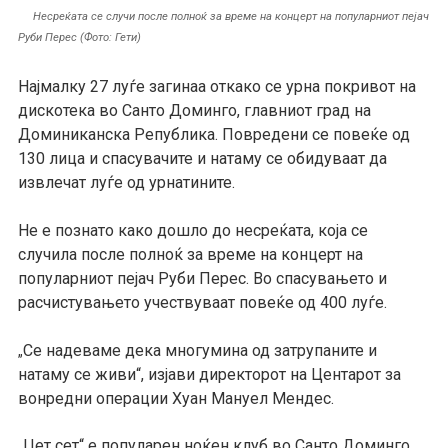
Несреќата се случи после полноќ за време на концерт на популарниот пејач
Руби Перес (Фото: Гети)
Најмалку 27 луѓе загинаа откако се урна покривот на
дискотека во Санто Доминго, главниот град на
Доминиканска Република. Повредени се повеќе од
130 лица и спасувачите и натаму се обидуваат да
извлечат луѓе од урнатините.
Не е познато како дошло до несреќата, која се
случила после полноќ за време на концерт на
популарниот пејач Руби Перес. Во спасувањето и
расчистувањето учествуваат повеќе од 400 луѓе.
Се надеваме дека многумина од затрупаните и
„
натаму се живи“, изјави директорот на Центарот за
вонредни операции Хуан Мануел Мендес.
Џет сет“ е популарен ноќен клуб во Санто Доминго,
„