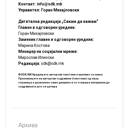
Контакт:
info@sdk.mk
Управител: Горан Михајловски
Дигитална редакција „Сакам да кажам“
Главен и одговорен уредник:
Горан Михајловски
Заменик главен и одговорен уредник:
Марина Костова
Менаџер на социјални мрежи:
Мирослав Илиоски
Редакцијa:
sdk@sdk.mk
©SDK.MK Крадењето авторски текстови е казниво со закон.
Преземањето на авторски содржини (текстови) од оваа
страница е дозволено само делумно и со ставање хиперлинк до
содржината што се цитира
Архива