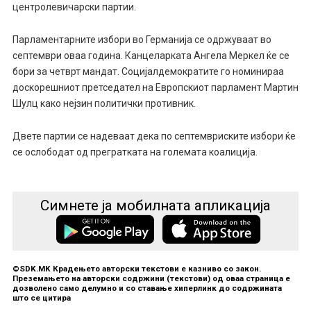
центролевичарски партии.
Парламентарните избори во Германија се одржуваат во
септември оваа година. Канцеларката Ангела Меркел ќе се
бори за четврт мандат. Социјалдемократите го номинираа
доскорешниот претседател на Европскиот парламент Мартин
Шулц како нејзин политички противник.
Двете партии се надеваат дека по септемвриските избори ќе
се ослободат од прегратката на големата коалиција.
Симнете ја мобилната апликација
©SDK.MK Крадењето авторски текстови е казниво со закон.
Преземањето на авторски содржини (текстови) од оваа страница е
дозволено само делумно и со ставање хиперлинк до содржината
што се цитира