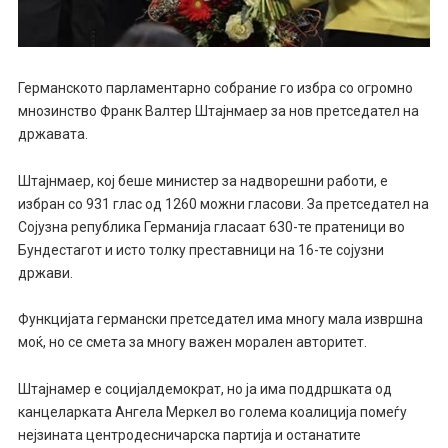
Германското парламентарно собрание го избра со огромно
мнозинство Франк Валтер Штајнмаер за нов претседател на
државата.
Штајнмаер, кој беше министер за надворешни работи, е
избран со 931 глас од 1260 можни гласови. За претседател на
Сојузна република Германија гласаат 630-те пратеници во
Бундестагот и исто толку преставници на 16-те сојузни
држави.
Функцијата германски претседател има многу мала извршна
моќ, но се смета за многу важен морален авторитет.
Штајнамер е социјалдемократ, но ја има поддршката од
канцеларката Ангела Меркел во голема коалиција помеѓу
нејзината центродесничарска партија и останатите