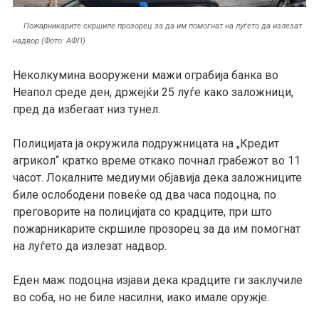
Пожарникарите скршиле прозорец за да им помогнат на луѓето да излезат
надвор (Фото: АФП)
Неколкумина вооружени мажи ограбија банка во
Неапол среде ден, држејќи 25 луѓе како заложници,
пред да избегаат низ тунел.
Полицијата ја окружила подружницата на „Кредит
агрикол“ кратко време откако почнал грабежот во 11
часот. Локалните медиуми објавија дека заложниците
биле ослободени повеќе од два часа подоцна, по
преговорите на полицијата со крадците, при што
пожарникарите скршиле прозорец за да им помогнат
на луѓето да излезат надвор.
Еден маж подоцна изјави дека крадците ги заклучиле
во соба, но не биле насилни, иако имале оружје.