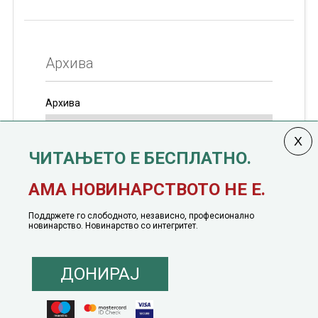
Архива
Архива
ЧИТАЊЕТО Е БЕСПЛАТНО.
Колумната
САКАМ ДА КАЖАМ
излегува од 12
АМА НОВИНАРСТВОТО НЕ Е.
јануари, 1991 година
Поддржете го слободното, независно, професионално
новинарство. Новинарство со интегритет.
ДОНИРАЈ
© 2016 - 2026 Сакам Да Кажам. Сите права задржани |
Маркетинг
понуда
|
Понуда за политичко рекламирање
|
Политика на приватност
|
Политика на инклузија
|
Кодекс на однесување