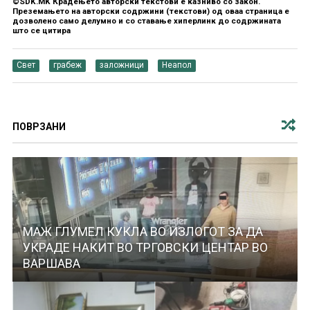
©SDK.MK Крадењето авторски текстови е казниво со закон.
Преземањето на авторски содржини (текстови) од оваа страница е
дозволено само делумно и со ставање хиперлинк до содржината
што се цитира
Свет
грабеж
заложници
Неапол
ПОВРЗАНИ
МАЖ ГЛУМЕЛ КУКЛА ВО ИЗЛОГОТ ЗА ДА
УКРАДЕ НАКИТ ВО ТРГОВСКИ ЦЕНТАР ВО
ВАРШАВА