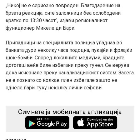
Никој не е сериозно повреден. Благодарение на
„
брзата реакција, сите заложници беа ослободени
кратко по 13:30 часот“, изјави регионалниот
функционер Микеле ди Бари.
Припадници на специјалната полиција упаднаа во
банката дури неколку часа подоцна, пукајќи и фрлајќи
шок-бомби. Според локалните медиуми, крадците
дотогаш веќе биле избегани преку тунел. Се верува
дека исчезнале преку канализацискиот систем. Засега
не е познато со колкав плен избегале зашто не
однеле пари, туку неколку лични сефови.
Симнете ја мобилната апликација