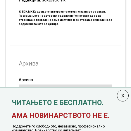
Редакцијa:
sdk@sdk.mk
©SDK.MK Крадењето авторски текстови е казниво со закон.
Преземањето на авторски содржини (текстови) од оваа
страница е дозволено само делумно и со ставање хиперлинк до
содржината што се цитира
Архива
Архива
ЧИТАЊЕТО Е БЕСПЛАТНО.
Колумната
САКАМ ДА КАЖАМ
излегува од 12
АМА НОВИНАРСТВОТО НЕ Е.
јануари, 1991 година
Поддржете го слободното, независно, професионално
новинарство. Новинарство со интегритет.