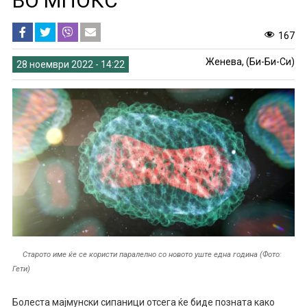
ВО МПОКС
167
Женева, (Би-Би-Си)
28 ноември 2022 - 14:22
Старото име ќе се користи паралелно со новото уште една година (Фото:
Гети)
Болеста мајмунски сипаници отсега ќе биде позната како