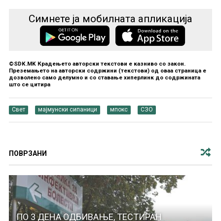
Симнете ја мобилната апликација
©SDK.MK Крадењето авторски текстови е казниво со закон.
Преземањето на авторски содржини (текстови) од оваа страница е
дозволено само делумно и со ставање хиперлинк до содржината
што се цитира
Свет
мајмунски сипаници
мпокс
СЗО
ПОВРЗАНИ
ПО 3 ДЕНА ОДБИВАЊЕ, ТЕСТИРАН