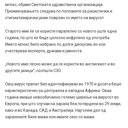
мпокс, објави Светската здравствена организација.
Преименувањето следува по поплаките за расистички и
стигматизирачки јазик поврзан со името на вирусот.
Старото име ќе се користи паралелно со новото уште една
година, по што ќе биде целосно исфрлено од употреба.
Името мпокс било избрано по долги дискусии, во кои
учествуваа експерти, држави и јавноста.
„Новото име лесно може да се користи во англискиот и во
другите јазици“, соопшти СЗО.
Овој вирус првпат бил идентификуван во 1970 и досега беше
карактеристичен за централна и западна Африка. Оваа
година имаше невообичаено големо ширење на вирусот во
Европа, при што случаи на зараза беа потврдени во 29 земји,
како и во Канада, САД и Австралија. Најголем дел од
заразените биле мажи кои имале секс со мажи.