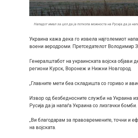
Нападот имал за цел да ја поткопа можноста на Русија да ја на
Украина кажа дека го извела најголемиот напад
воени аеродроми. Претседателот Володимир Зе
Генералштабот на украинската војска објави 
региони Курск, Воронеж и Нижни Новгород.
Главните мети беа складишта со гориво и ави
„
Извор од безбедносните служби на Украина изј
Русија да ја напаѓа Украина со лизгачки бомби.
Ви благодарам за правовремените, точни и е
„
на војската.