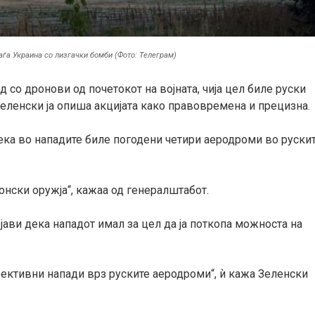
паѓа Украина со лизгачки бомби (Фото: Телеграм)
 со дронови од почетокот на војната, чија цел биле руски
ленски ја опиша акцијата како правовремена и прецизна.
дека во нападите биле погодени четири аеродроми во руски
онски оружја“, кажаа од генералштабот.
ави дека нападот имал за цел да ја поткопа можноста на
фективни напади врз руските аеродроми“, ѝ кажа Зеленски