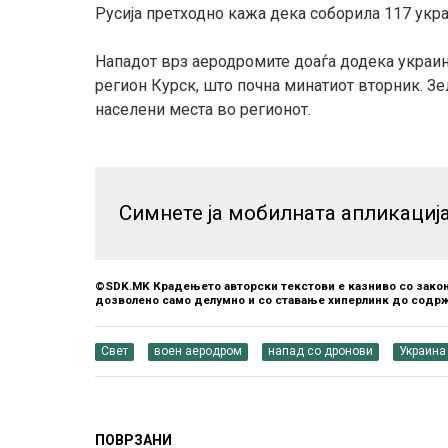
Русија претходно кажа дека соборила 117 укр
Нападот врз аеродромите доаѓа додека украин
регион Курск, што почна минатиот вторник. Зе
населени места во регионот.
Симнете ја мобилната апликациј
©SDK.MK Крадењето авторски текстови е казниво со закон
дозволено само делумно и со ставање хиперлинк до содрж
Свет
воен аеродром
напад со дронови
Украина
ПОВРЗАНИ