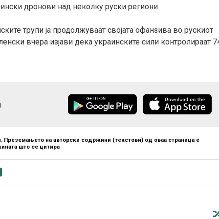
аински дронови над неколку руски региони
ските трупи ја продолжуваат својата офанзива во рускиот
ленски вчера изјави дека украинските сили контролираат 7
а
. Преземањето на авторски содржини (текстови) од оваа страница е
ината што се цитира