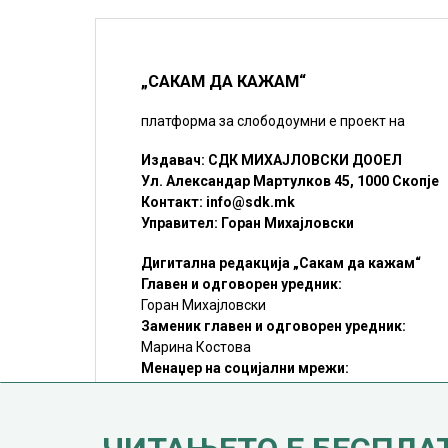
„САКАМ ДА КАЖАМ“
платформа за слободоумни е проект на
Издавач: СДК МИХАЈЛОВСКИ ДООЕЛ
Ул. Александар Мартулков 45, 1000 Скопје
Контакт:
info@sdk.mk
Управител: Горан Михајловски
Дигитална редакција „Сакам да кажам“
Главен и одговорен уредник:
Горан Михајловски
Заменик главен и одговорен уредник:
Марина Костова
Менаџер на социјални мрежи:
Мирослав Илиоски
Редакцијa:
sdk@sdk.mk