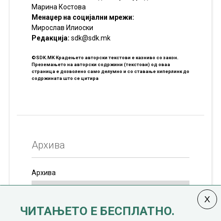
Марина Костова
Менаџер на социјални мрежи:
Мирослав Илиоски
Редакцијa:
sdk@sdk.mk
©SDK.MK Крадењето авторски текстови е казниво со закон.
Преземањето на авторски содржини (текстови) од оваа
страница е дозволено само делумно и со ставање хиперлинк до
содржината што се цитира
Архива
Архива
ЧИТАЊЕТО Е БЕСПЛАТНО.