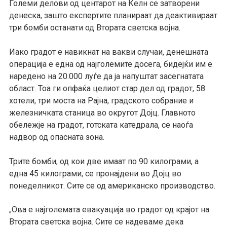
Големи делови од центарот на Келн се затворени
денеска, зашто експертите планираат да деактивираат
три бомби останати од Втората светска војна.
Иако градот е навикнат на вакви случаи, денешната
операција е една од најголемите досега, бидејќи им е
наредено на 20.000 луѓе да ја напуштат засегнатата
област. Тоа ги опфаќа целиот стар дел од градот, 58
хотели, три моста на Рајна, градското собрание и
железничката станица во округот Дојц. Главното
обележје на градот, готската катедрала, се наоѓа
надвор од опасната зона.
Трите бомби, од кои две имаат по 90 килограми, а
една 45 килограми, се пронајдени во Дојц во
понеделникот. Сите се од американско производство.
Ова е најголемата евакуација во градот од крајот на
„
Втората светска војна. Сите се надеваме дека