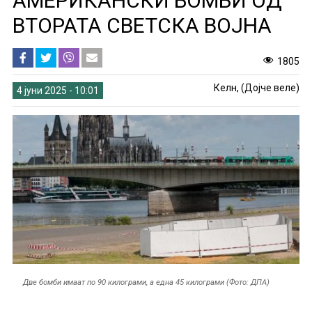
АМЕРИКАНСКИ БОМБИ ОД
ВТОРАТА СВЕТСКА ВОЈНА
1805
Келн, (Дојче веле)
4 јуни 2025 - 10:01
Две бомби имаат по 90 килограми, а една 45 килограми (Фото: ДПА)