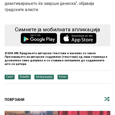
деактивирањето ќе заврши денеска“, објавија
градските власти.
Симнете ја мобилната апликација
©SDK.MK Крадењето авторски текстови е казниво со закон.
Преземањето на авторски содржини (текстови) од оваа страница е
дозволено само делумно и со ставање хиперлинк до содржината
што се цитира
Свет
бомби
евакуација
Келн
ПОВРЗАНИ