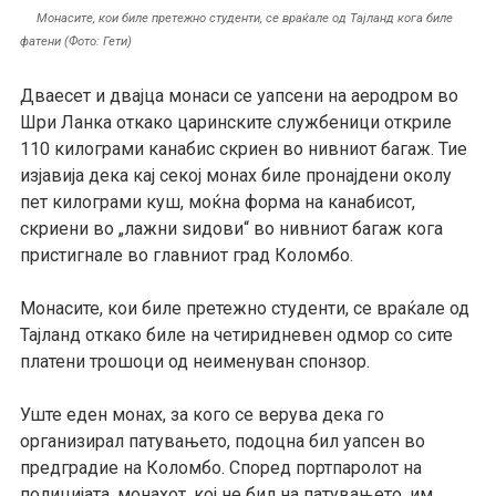
Монасите, кои биле претежно студенти, се враќале од Тајланд кога биле
фатени (Фото: Гети)
Дваесет и двајца монаси се уапсени на аеродром во
Шри Ланка откако царинските службеници откриле
110 килограми канабис скриен во нивниот багаж. Тие
изјавија дека кај секој монах биле пронајдени околу
пет килограми куш, моќна форма на канабисот,
скриени во „лажни ѕидови“ во нивниот багаж кога
пристигнале во главниот град Коломбо.
Монасите, кои биле претежно студенти, се враќале од
Тајланд откако биле на четиридневен одмор со сите
платени трошоци од неименуван спонзор.
Уште еден монах, за кого се верува дека го
организирал патувањето, подоцна бил уапсен во
предградие на Коломбо. Според портпаролот на
полицијата, монахот, кој не бил на патувањето, им