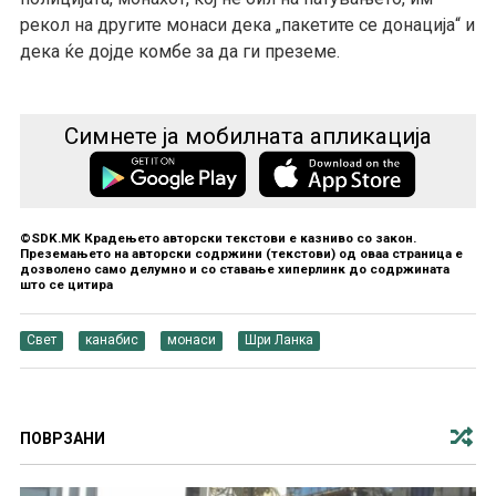
рекол на другите монаси дека „пакетите се донација“ и
дека ќе дојде комбе за да ги преземе.
Симнете ја мобилната апликација
©SDK.MK Крадењето авторски текстови е казниво со закон.
Преземањето на авторски содржини (текстови) од оваа страница е
дозволено само делумно и со ставање хиперлинк до содржината
што се цитира
Свет
канабис
монаси
Шри Ланка
ПОВРЗАНИ