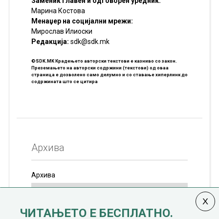
Заменик главен и одговорен уредник:
Марина Костова
Менаџер на социјални мрежи:
Мирослав Илиоски
Редакцијa:
sdk@sdk.mk
©SDK.MK Крадењето авторски текстови е казниво со закон.
Преземањето на авторски содржини (текстови) од оваа
страница е дозволено само делумно и со ставање хиперлинк до
содржината што се цитира
Архива
Архива
ЧИТАЊЕТО Е БЕСПЛАТНО.