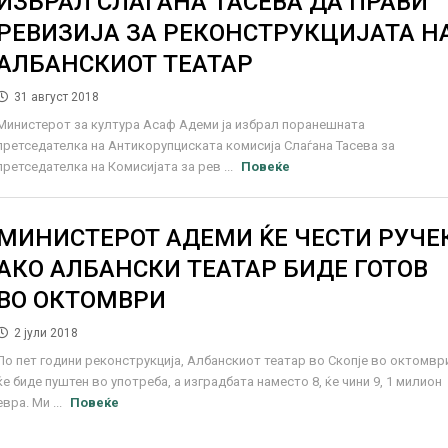
ИЗБРАЛ СЛАЃАНА ТАСЕВА ДА ПРАВИ
РЕВИЗИЈА ЗА РЕКОНСТРУКЦИЈАТА Н
АЛБАНСКИОТ ТЕАТАР
31 август 2018
Министерот за култура Асаф Адеми ја избрал поранешната
претседателка на Антикорупциската комисија Слаѓана Тасева за
претседателка на Комисијата за рев ...
Повеќе
МИНИСТЕРОТ АДЕМИ ЌЕ ЧЕСТИ РУЧЕ
АКО АЛБАНСКИ ТЕАТАР БИДЕ ГОТОВ
ВО ОКТОМВРИ
2 јули 2018
По пет години реконструкција, Албанскиот театар во Скопје во октомвр
ќе биде пуштен во употреба, а изградбата наместо 8, ќе чини 9, 1 милион
евра. Ми ...
Повеќе