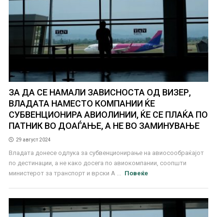
ЗА ДА СЕ НАМАЛИ ЗАВИСНОСТА ОД ВИЗЕР,
ВЛАДАТА НАМЕСТО КОМПАНИИ ЌЕ
СУБВЕНЦИОНИРА АВИОЛИНИИ, ЌЕ СЕ ПЛАЌА ПО
ПАТНИК ВО ДОАЃАЊЕ, А НЕ ВО ЗАМИНУВАЊЕ
29 август 2024
Владата донесе одлука за субвенционирање на авиосообраќајот
по дестинации, а не како досега по авиокомпании, соопшти
министерот за транспорт и врски А ...
Повеќе