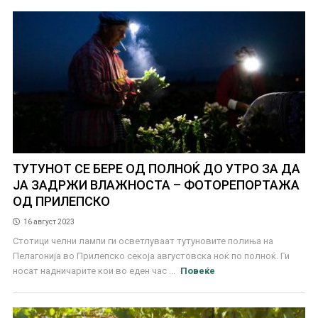
ТУТУНОТ СЕ БЕРЕ ОД ПОЛНОЌ ДО УТРО ЗА ДА
ЈА ЗАДРЖИ ВЛАЖНОСТА – ФОТОРЕПОРТАЖА
ОД ПРИЛЕПСКО
16 август 2023
Стотици челни лампи ги осветлуваат тутуновите полиња на
Пелагонија во Прилепско секоја августовска ноќ по полноќ. Ги
носат надничарите кои во еден час ...
Повеќе