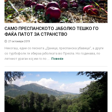
САМО ПРЕСПАНСКОТО ЈАБОЛКО ТЕШКО ГО
ФАЌА ПАТОТ ЗА СТРАНСТВО
27 октомври 2019
Некогаш, едни со песната „Данице, преспанска убавице“, а други
со турбофолк ги збираа јаболката во Преспа. Но годинава, по
летниот ураган кој им го по ...
Повеќе