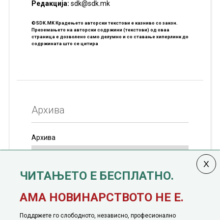
Редакцијa:
sdk@sdk.mk
©SDK.MK Крадењето авторски текстови е казниво со закон.
Преземањето на авторски содржини (текстови) од оваа
страница е дозволено само делумно и со ставање хиперлинк до
содржината што се цитира
Архива
Архива
ЧИТАЊЕТО Е БЕСПЛАТНО.
Колумната
САКАМ ДА КАЖАМ
излегува од 12
АМА НОВИНАРСТВОТО НЕ Е.
јануари, 1991 година
Поддржете го слободното, независно, професионално