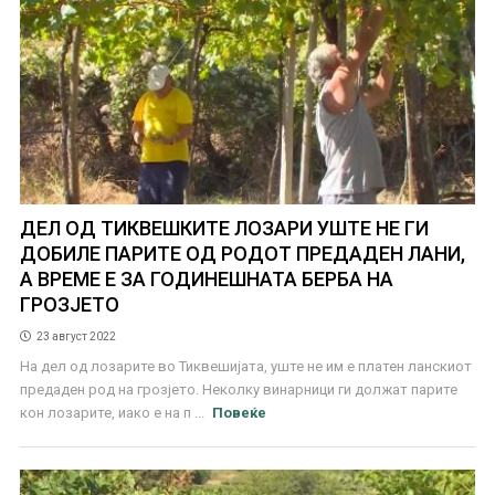
ДЕЛ ОД ТИКВЕШКИТЕ ЛОЗАРИ УШТЕ НЕ ГИ
ДОБИЛЕ ПАРИТЕ ОД РОДОТ ПРЕДАДЕН ЛАНИ,
А ВРЕМЕ Е ЗА ГОДИНЕШНАТА БЕРБА НА
ГРОЗЈЕТО
23 август 2022
На дел од лозарите во Тиквешијата, уште не им е платен ланскиот
предаден род на грозјето. Неколку винарници ги должат парите
кон лозарите, иако е на п ...
Повеќе