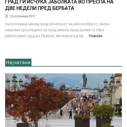
ГРАД ГИ ИСЧУКА ЈАБОЛКАТА ВО ПРЕСПА НА
ДВЕ НЕДЕЛИ ПРЕД БЕРБАТА
12 септември 2017
На половина месец пред почетокот на јаболкоберот, силно
невреме проследено со град синоќа пред време го обра
јаболковиот род во Преспа. Жителите од ов ...
Повеќе
Најчитани