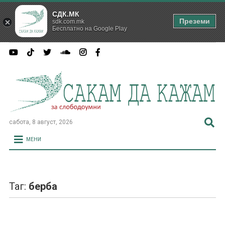
СДК.МК
Преземи
sdk.com.mk
Бесплатно на Google Play
сабота, 8 август, 2026
МЕНИ
Таг:
берба