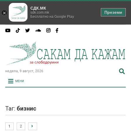
СДК.МК
Преземи
sdk.com.mk
Бесплатно на Google Play
недела, 9 август, 2026
МЕНИ
Таг:
бизнис
1
2