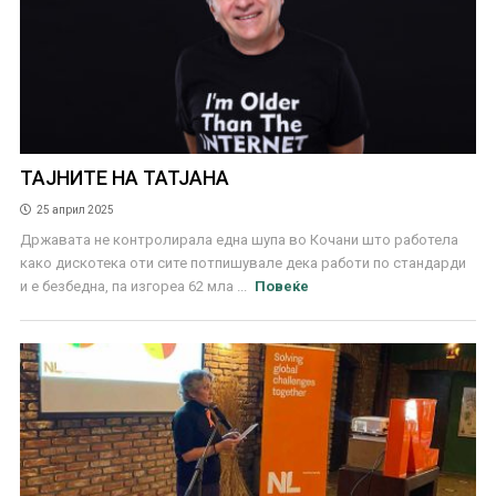
ТАЈНИТЕ НА ТАТЈАНА
25 април 2025
Државата не контролирала една шупа во Кочани што работела
како дискотека оти сите потпишувале дека работи по стандарди
и е безбедна, па изгореа 62 мла ...
Повеќе