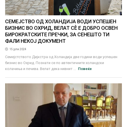
СЕМЕЈСТВО ОД ХОЛАНДИЈА ВОДИ УСПЕШЕН
БИЗНИС ВО ОХРИД, ВЕЛАТ СÈ Е ДОБРО ОСВЕН
БИРОКРАТСКИТЕ ПРЕЧКИ, ЗА СЕНЕШТО ТИ
ФАЛИ НЕКОЈ ДОКУМЕНТ
15 јули 2024
Семејстството Дијкстра од Холандија две години води успешен
бизнис во Охрид. Познати се по автентичните холандски
колачиња и печива. Велат дека нивнит ...
Повеќе