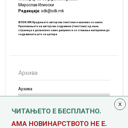
Мирослав Илиоски
Редакцијa:
sdk@sdk.mk
©SDK.MK Крадењето авторски текстови е казниво со закон.
Преземањето на авторски содржини (текстови) од оваа
страница е дозволено само делумно и со ставање хиперлинк до
содржината што се цитира
Архива
Архива
ЧИТАЊЕТО Е БЕСПЛАТНО.
Колумната
САКАМ ДА КАЖАМ
излегува од 12
АМА НОВИНАРСТВОТО НЕ Е.
јануари, 1991 година