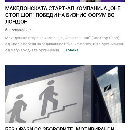
МАКЕДОНСКАТА СТАРТ-АП КОМПАНИЈА „ОНЕ
СТОП ШОП“ ПОБЕДИ НА БИЗНИС ФОРУМ ВО
ЛОНДОН
3 февруари 2021
Македонска старт-ап компанија „Оне стоп шоп“ (One Stop Shop)
од Скопје победи на годинашниот бизнис форум, што организиран
од меѓународната организаци ...
Повеќе
БЕЗ ФРАЗИ СО ЗБОРОВИТЕ „МОТИВИРАН“ И