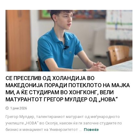
СЕ ПРЕСЕЛИВ ОД ХОЛАНДИЈА ВО
МАКЕДОНИЈА ПОРАДИ ПОТЕКЛОТО НА МАЈКА
МИ, А ЌЕ СТУДИРАМ ВО ХОНГКОНГ, ВЕЛИ
МАТУРАНТОТ ГРЕГОР МУЛДЕР ОД „НОВА“
1 јуни 2026
Грегор Мулдер, талентираниот матурант од меѓународното
училиште „НОВА“ во Скопје, наесен ќе ги започне студиите по
бизнис и менаџмент на Универзитетот ...
Повеќе