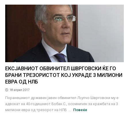
ЕКСЈАВНИОТ ОБВИНИТЕЛ ШВРГОВСКИ ЌЕ ГО
БРАНИ ТРЕЗОРИСТОТ КОЈ УКРАДЕ 3 МИЛИОНИ
ЕВРА ОД НЛБ
18 април 2017
Поранешниот државен јавен обвинител Љупчо Шврговски му е
адвокат на 40-годишниот Бобан С., осомничен за кражбата на 3
милиони евра од трезорот на НЛБ ...
Повеќе