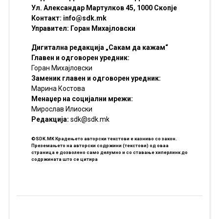
Ул. Александар Мартулков 45, 1000 Скопје
Контакт:
info@sdk.mk
Управител: Горан Михајловски
Дигитална редакција „Сакам да кажам“
Главен и одговорен уредник:
Горан Михајловски
Заменик главен и одговорен уредник:
Марина Костова
Менаџер на социјални мрежи:
Мирослав Илиоски
Редакцијa:
sdk@sdk.mk
©SDK.MK Крадењето авторски текстови е казниво со закон.
Преземањето на авторски содржини (текстови) од оваа
страница е дозволено само делумно и со ставање хиперлинк до
содржината што се цитира