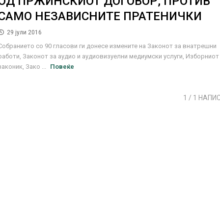
ОД ПРЖИНСКИОТ ДОГОВОР, ПРОТИВ
САМО НЕЗАВИСНИТЕ ПРАТЕНИЧКИ
29 јули 2016
Собранието со 90 гласови ги донесе измените на Законот за внатрешни
работи, Законот за аудио и аудиовизуелни медиумски услуги, Изборниот
законик, Зако ...
Повеќе
1
/ 1 НАПИ