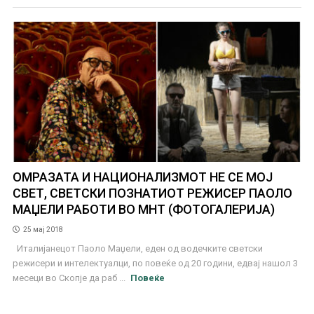
ОМРАЗАТА И НАЦИОНАЛИЗМОТ НЕ СЕ МОЈ
СВЕТ, СВЕТСКИ ПОЗНАТИОТ РЕЖИСЕР ПАОЛО
МАЏЕЛИ РАБОТИ ВО МНТ (ФОТОГАЛЕРИЈА)
25 мај 2018
Италијанецот Паоло Маџели, еден од водечките светски
режисери и интелектуалци, по повеќе од 20 години, едвај нашол 3
месеци во Скопје да раб ...
Повеќе