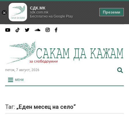
СДК.МК
Преземи
sdk.com.mk
Бесплатно на Google Play
петок, 7 август, 2026
МЕНИ
Таг:
„Еден месец на село“