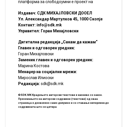
платформа за слободоумни е проект на
Издавач: СДК МИХАЈЛОВСКИ ДООЕЛ
Ул. Александар Мартулков 45, 1000 Скопје
Контакт:
info@sdk.mk
Управител: Горан Михајловски
Дигитална редакција „Сакам да кажам“
Главен и одговорен уредник:
Горан Михајловски
Заменик главен и одговорен уредник:
Марина Костова
Менаџер на социјални мрежи:
Мирослав Илиоски
Редакцијa:
sdk@sdk.mk
©SDK.MK Крадењето авторски текстови е казниво со закон.
Преземањето на авторски содржини (текстови) од оваа
страница е дозволено само делумно и со ставање хиперлинк до
содржината што се цитира