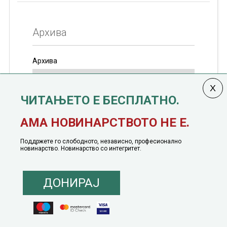
Архива
Архива
ЧИТАЊЕТО Е БЕСПЛАТНО.
Колумната
САКАМ ДА КАЖАМ
излегува од 12
АМА НОВИНАРСТВОТО НЕ Е.
јануари, 1991 година
Поддржете го слободното, независно, професионално
новинарство. Новинарство со интегритет.
ДОНИРАЈ
© 2016 - 2026 Сакам Да Кажам. Сите права задржани |
Маркетинг
понуда
|
Понуда за политичко рекламирање
|
Политика на приватност
|
Политика на инклузија
|
Кодекс на однесување