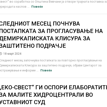
свест“ во соработка со Општина Вевчани ја отвори трајната поставка з
природата наслов ...
Повеќе
СЛЕДНИОТ МЕСЕЦ ПОЧНУВА
ПОСТАПКАТА ЗА ПРОГЛАСУВАЊЕ НА
ДЕМИРКАПИСКАТА КЛИСУРА ЗА
ЗАШТИТЕНО ПОДРАЧЈЕ
18 март 2024
Следниот месец започнува постапката за повторно прогласување на
Демиркаписката Клисура за заштитено подрачје, објави Центарот за
истражување и информи ...
Повеќе
„ЕКО-СВЕСТ“ ГИ ОСПОРИ ЕЛАБОРАТИТ
ЗА МАЛИТЕ ХИДРОЦЕНТРАЛИ ВО
УСТАВНИОТ СУД