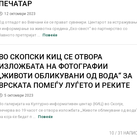
ПЕЧАТАР
12 октомври 2023
Од отпадот во Вевчани ќе се прават сувенири. Центарот за истражувањ
и информирање за животна средина „Еко-свест“ во партнерство со
Јавното претпријат ...
Повеќе
ВО СКОПСКИ КИЦ СЕ ОТВОРА
ИЗЛОЖБАТА НА ФОТОГРАФИИ
„ЖИВОТИ ОБЛИКУВАНИ ОД ВОДА“ ЗА
ВРСКАТА ПОМЕЃУ ЛУЃЕТО И РЕКИТЕ
5 октомври 2023
Во галеријата на Културно-информативен центар (КИЦ) во Скопје,
вечерва во 19 часот се отвора изложбата „Животи обликувани од вода"
на која ќе бидат п ...
Повеќе
10
/ 31 НАПИ