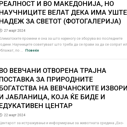
РЕАЛНОСТ И ВО МАКЕДОНИЈА, НО
НАУЧНИЦИТЕ ВЕЛАТ ДЕКА ИМА УШТ
НАДЕЖ ЗА СВЕТОТ (ФОТОГАЛЕРИЈА)
27 март 2024
Климатските промени е она за што најмногу се зборува во последните
години. Научниците советуваат што треба да се прави за да се сопрат и
ублажат, по ...
Повеќе
ВО ВЕВЧАНИ ОТВОРЕНА ТРАЈНА
ПОСТАВКА ЗА ПРИРОДНИТЕ
БОГАТСТВА НА ВЕВЧАНСКИТЕ ИЗВОР
И ЈАБЛАНИЦА, КОЈА ЌЕ БИДЕ И
ЕДУКАТИВЕН ЦЕНТАР
22 март 2024
Центарот за истражување и информирање за животната средина „Еко-