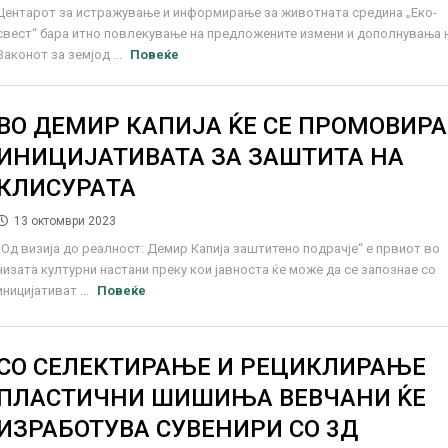
Центарот за истражување и информирање за животната средина „Еко-
свест“ бара итно повлекување на предложените измени и дополнувања 
Законот за земјод ...
Повеќе
ВО ДЕМИР КАПИЈА ЌЕ СЕ ПРОМОВИРА
ИНИЦИЈАТИВАТА ЗА ЗАШТИТА НА
КЛИСУРАTA
13 октомври 2023
„Од визија до реалност: Демир Капија заштитено подрачје“ е првиот во
низата културни настани преку кои јавноста ќе може да се запознае со
иницијативат ...
Повеќе
СО СЕЛЕКТИРАЊЕ И РЕЦИКЛИРАЊЕ
ПЛАСТИЧНИ ШИШИЊА ВЕВЧАНИ ЌЕ
ИЗРАБОТУВА СУВЕНИРИ СО 3Д