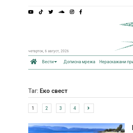
четврток, 6 август, 2026
Вести
Дописна мрежа
Нераскажани пр
Таг:
Еко свест
1
2
3
4