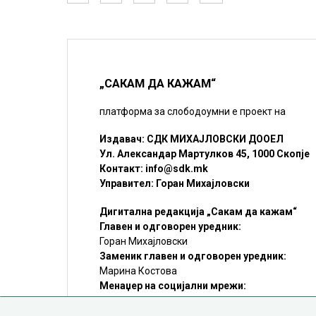
„САКАМ ДА КАЖАМ“
платформа за слободоумни е проект на
Издавач: СДК МИХАЈЛОВСКИ ДООЕЛ
Ул. Александар Мартулков 45, 1000 Скопје
Контакт:
info@sdk.mk
Управител: Горан Михајловски
Дигитална редакција „Сакам да кажам“
Главен и одговорен уредник:
Горан Михајловски
Заменик главен и одговорен уредник:
Марина Костова
Менаџер на социјални мрежи:
Мирослав Илиоски
Редакцијa:
sdk@sdk.mk