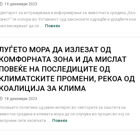
19 декември 2023
Центарот за истражување и информирање за животната средина „Еко-
свест“ ги оспори во Уставниот суд законските одредби и уредбите кои
овозможуваат да се ...
Повеќе
ЛУЃЕТО МОРА ДА ИЗЛЕЗАТ ОД
КОМФОРНАТА ЗОНА И ДА МИСЛАТ
ПОВЕЌЕ НА ПОСЛЕДИЦИТЕ ОД
КЛИМАТСКИТЕ ПРОМЕНИ, РЕКОА ОД
КОАЛИЦИЈА ЗА КЛИМА
18 декември 2023
Носењето политики од јавен интерес во секторите за заштита на
животна средина и климата мора да се случува во процес во кој се
вклучени сите засегнати ...
Повеќе