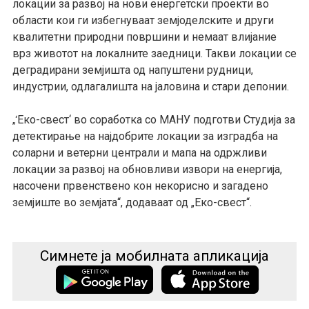
локации за развој на нови енергетски проекти во
области кои ги избегнуваат земјоделските и други
квалитетни природни површини и немаат влијание
врз животот на локалните заедници.
Т
акви локации се
деградирани земјишта од напуштени рудници,
индустрии, одлагалишта на јаловина
и
стари депонии.
Еко-свест
‘
во соработка со МАНУ подготви Студија за
„‘
детектирање на најдобрите локации за изградба на
соларни и ветерни централи и мапа на одржливи
локации за развој на
обновливи извори на енергија
,
насочени првенствено
кон
некорисно и загадено
земјиште во земјата
“, додаваат од „Еко-свест“.
Симнете ја мобилната апликација