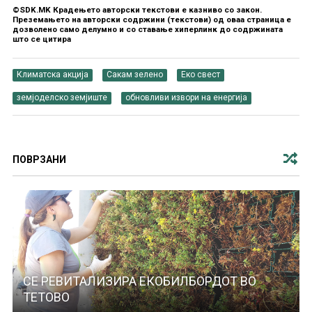
©SDK.MK Крадењето авторски текстови е казниво со закон.
Преземањето на авторски содржини (текстови) од оваа страница е
дозволено само делумно и со ставање хиперлинк до содржината
што се цитира
Климатска акција
Сакам зелено
Еко свест
земјоделско земјиште
обновливи извори на енергија
ПОВРЗАНИ
СЕ РЕВИТАЛИЗИРА ЕКОБИЛБОРДОТ ВО
ТЕТОВО