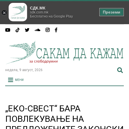
СДК.МК
Преземи
sdk.com.mk
Бесплатно на Google Play
недела, 9 август, 2026
МЕНИ
„ЕКО-СВЕСТ“ БАРА
ПОВЛЕКУВАЊЕ НА