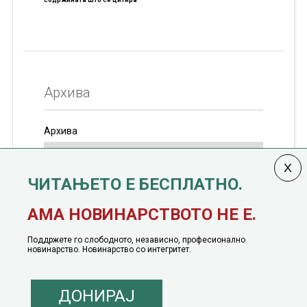
Архива
Архива
ЧИТАЊЕТО Е БЕСПЛАТНО.
Колумната
САКАМ ДА КАЖАМ
излегува од 12
АМА НОВИНАРСТВОТО НЕ Е.
јануари, 1991 година
Поддржете го слободното, независно, професионално
новинарство. Новинарство со интегритет.
ДОНИРАЈ