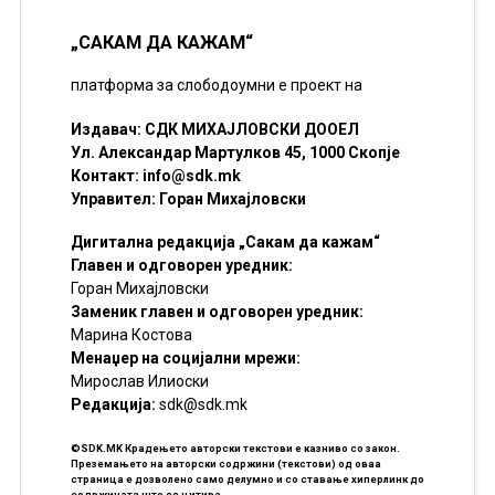
„САКАМ ДА КАЖАМ“
платформа за слободоумни е проект на
Издавач: СДК МИХАЈЛОВСКИ ДООЕЛ
Ул. Александар Мартулков 45, 1000 Скопје
Контакт:
info@sdk.mk
Управител: Горан Михајловски
Дигитална редакција „Сакам да кажам“
Главен и одговорен уредник:
Горан Михајловски
Заменик главен и одговорен уредник:
Марина Костова
Менаџер на социјални мрежи:
Мирослав Илиоски
Редакцијa:
sdk@sdk.mk
©SDK.MK Крадењето авторски текстови е казниво со закон.
Преземањето на авторски содржини (текстови) од оваа
страница е дозволено само делумно и со ставање хиперлинк до
содржината што се цитира