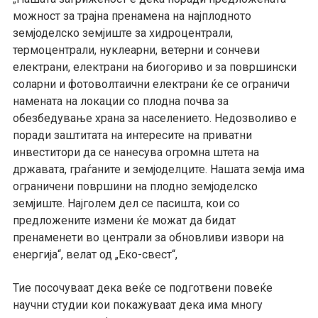
можност за трајна пренамена на најплодното
земјоделско земјиште за хидроцентрали,
термоцентрали, нуклеарни, ветерни
и
сончеви
електрани, електрани на биогориво и
за
површински
соларни и фотоволтаични електрани ќе
се
ограничи
намената на локации со плодна почва за
обезбедување храна за населението. Недозволиво е
поради заштита
та
на интересите на приватни
инвеститори да се нанесува огромна штета на
државата, граѓаните и земјоделците. Нашата земја има
ограничени површини на плодно земјоделско
земјиште. Најголем дел се пасишта, кои со
предложените измени ќе можат да бидат
пренаменети во централи за
обновливи извори на
енергија“, велат од „Еко-свест“,
Тие посочуваат дека веќе се подготвени
повеќе
научни студии кои покажуваат дека има многу