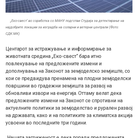
„Еко-свест‘ во соработка со МАНУ подготви Студија за детектирање на
најдобрите локации за изградба на соларни и ветерни централи (Фото:
СДК.МК)
Центарот за истражување и информирање за
животната средина
„
Еко-свест
“ бара итно
повлекување на
предложените измени и
дополнувања на Законот за земјоделско земјиште,
со
кои се предвидува пренамена на п
лодн
и
земјоделск
и
површини
во градежни земјишта за развој на
обновливи извори на енергија.
Оттаму велат дека
предложените измени на Законот се спротивни на
актуелните политики за земјоделство и рурален развој
на државата, како и на политиките за климатска акција
усвоени во последните три години.
Нашата загриженост е дека поради предложената
„