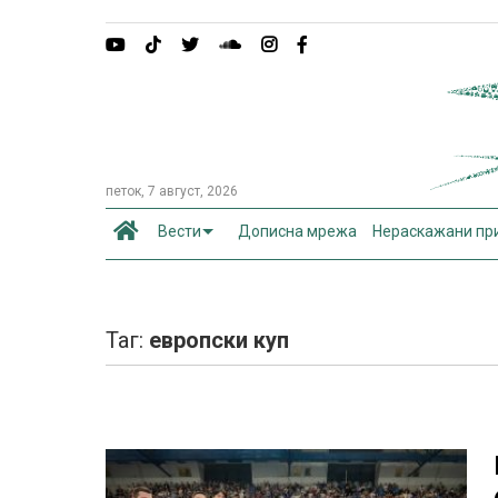
петок, 7 август, 2026
Вести
Дописна мрежа
Нераскажани пр
Таг:
европски куп