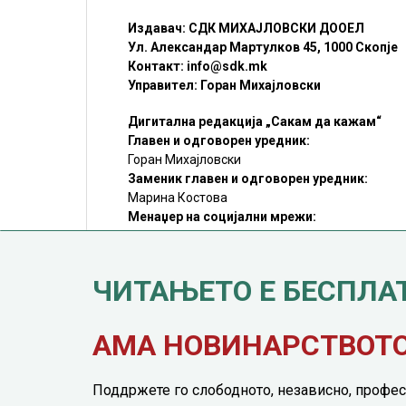
Издавач: СДК МИХАЈЛОВСКИ ДООЕЛ
Ул. Александар Мартулков 45, 1000 Скопје
Контакт:
info@sdk.mk
Управител: Горан Михајловски
Дигитална редакција „Сакам да кажам“
Главен и одговорен уредник:
Горан Михајловски
Заменик главен и одговорен уредник:
Марина Костова
Менаџер на социјални мрежи:
Мирослав Илиоски
Редакцијa:
sdk@sdk.mk
ЧИТАЊЕТО Е БЕСПЛА
©SDK.MK Крадењето авторски текстови е казниво со закон.
Преземањето на авторски содржини (текстови) од оваа
страница е дозволено само делумно и со ставање хиперлинк
до содржината што се цитира
АМА НОВИНАРСТВОТО 
Поддржете го слободното, независно, профес
© 2016 - 2026 Сакам Да Кажам. Сите права задржани |
Марк