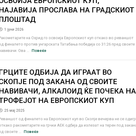
ОСВОИЈА ЕВРОПСКИОТ КУП,
НАЈАВИЈА ПРОСЛАВА НА ГРАДСКИОТ
ПЛОШТАД
1 јуни 2026
Ракометарите на Охрид го освоија Европскиот куп откако во реваншот
од финалето против унгарската Татабања победија со 31:26 пред своите
навивачи. Ова ...
Повеќе
ГРЦИТЕ ОДБИЈА ДА ИГРААТ ВО
СКОПЈЕ ПОД ЗАКАНА ОД СВОИТЕ
НАВИВАЧИ, АЛКАЛОИД ЌЕ ПОЧЕКА Н
ТРОФЕЈОТ НА ЕВРОПСКИОТ КУП
25 мај 2025
Реваншот од финалето на Европскиот куп во Скопје вечерва не се одиг
откако ракометарите на грчки АЕК одбија да излезат на терен под закан
од своите ...
Повеќе