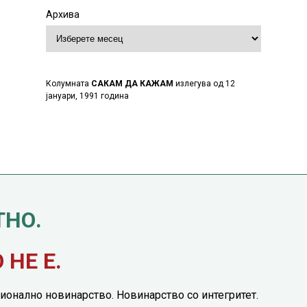
Архива
Колумната
САКАМ ДА КАЖАМ
излегува од 12
јануари, 1991 година
ТНО.
НЕ Е.
ионално новинарство. Новинарство со интегритет.
етинг понуда
|
Понуда за политичко рекламирање
|
Политика на приватност
|
П