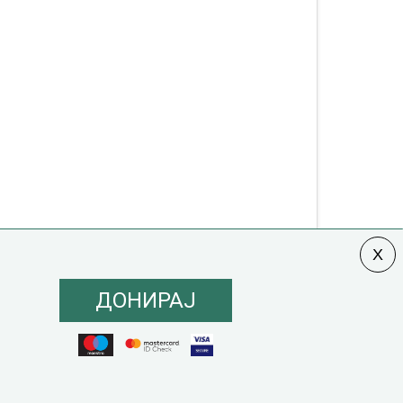
ДОНИРАЈ
олитика на инклузија
|
Кодекс на однесување