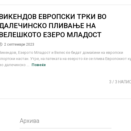
ВИКЕНДОВ ЕВРОПСКИ ТРКИ ВО
ДАЛЕЧИНСКО ПЛИВАЊЕ НА
ВЕЛЕШКОТО ЕЗЕРО МЛАДОСТ
2 септември 2023
Викендов, Езерото Младост и Велес ќе бидат домаќини на европски
спортски настан. Утре, на патеката на езерото ќе се плива Европскиот к
во далечинско ...
Повеќе
3
/ 3 НАПИ
Архива