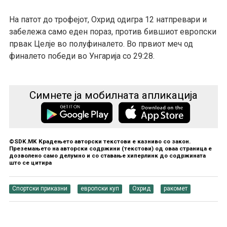
На патот до трофејот, Охрид одигра 12 натпревари и
забележа само еден пораз, против бившиот европски
првак Целје во полуфиналето. Во првиот меч од
финалето победи во Унгарија со 29:28.
Симнете ја мобилната апликација
©SDK.MK Крадењето авторски текстови е казниво со закон.
Преземањето на авторски содржини (текстови) од оваа страница е
дозволено само делумно и со ставање хиперлинк до содржината
што се цитира
Спортски приказни
европски куп
Охрид
ракомет