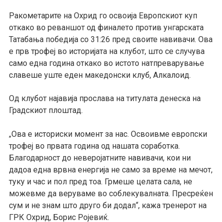
Ракометарите на Охрид го освоија Европскиот куп
откако во реваншот од финалето против унгарската
Татабања победија со 31:26 пред своите навивачи. Ова
е прв трофеј во историјата на клубот, што се случува
само една година откако во истото натпреварување
славеше уште еден македонски клуб, Алкалоид.
Од клубот најавија прослава на титулата денеска на
Градскиот плоштад.
Ова е историски момент за нас. Освоивме европски
„
трофеј во првата година од нашата соработка.
Благодарност до неверојатните навивачи, кои ни
дадоа една врвна енергија не само за време на мечот,
туку и час и пол пред тоа. Грмеше целата сала, не
можевме да веруваме во соблекувалната. Пресреќен
сум и не знам што друго би додал“, кажа тренерот на
ГРК Охрид, Борис Ројевиќ.