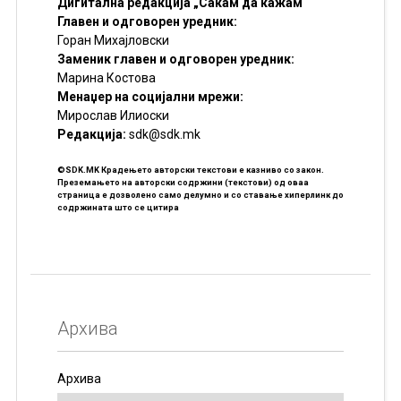
Дигитална редакција „Сакам да кажам“
Главен и одговорен уредник:
Горан Михајловски
Заменик главен и одговорен уредник:
Марина Костова
Менаџер на социјални мрежи:
Мирослав Илиоски
Редакцијa:
sdk@sdk.mk
©SDK.MK Крадењето авторски текстови е казниво со закон.
Преземањето на авторски содржини (текстови) од оваа
страница е дозволено само делумно и со ставање хиперлинк до
содржината што се цитира
Архива
Архива