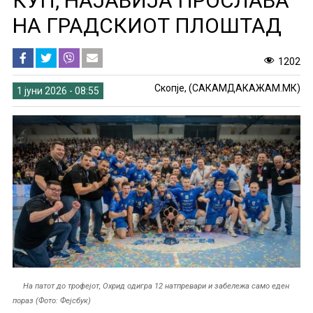
КУП, НАЈАВИЈА ПРОСЛАВА
НА ГРАДСКИОТ ПЛОШТАД
1202
Скопје, (САКАМДАКАЖАМ.МК)
1 јуни 2026 - 08:55
На патот до трофејот, Охрид одигра 12 натпревари и забележа само еден
пораз (Фото: Фејсбук)