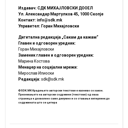
Издавач: СДК МИХАЈЛОВСКИ ДООЕЛ
Ул. Александар Мартулков 45, 1000 Скопје
Контакт:
info@sdk.mk
Управител: Горан Михајловски
Дигитална редакција „Сакам да кажам“
Главен и одговорен уредник:
Горан Михајловски
Заменик главен и одговорен уредник:
Марина Костова
Менаџер на социјални мрежи:
Мирослав Илиоски
Редакцијa:
sdk@sdk.mk
©SDK.MK Крадењето авторски текстови е казниво со закон.
Преземањето на авторски содржини (текстови) од оваа
страница е дозволено само делумно и со ставање хиперлинк до
содржината што се цитира