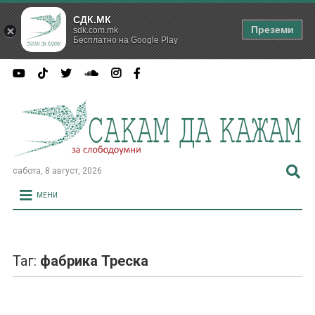
СДК.МК
Преземи
sdk.com.mk
Бесплатно на Google Play
сабота, 8 август, 2026
МЕНИ
Таг:
фабрика Треска