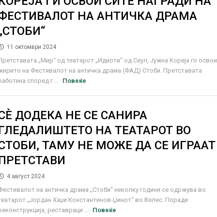
КОРЕЈА ГИ ОСВОИ СИТЕ НАГРАДИ НА
ФЕСТИВАЛОТ НА АНТИЧКА ДРАМА
„СТОБИ“
11 октомври 2024
Претставата „Мир“ од театарот „Идиоти“ од Сеул, Јужна Кореја го осво
жирито на Фестивалот на античка драма (ФАД) Стоби. Претставата
работена според г ...
Повеќе
СЀ ДОДЕКА НЕ СЕ САНИРА
ГЛЕДАЛИШТЕТО НА ТЕАТАРОТ ВО
СТОБИ, ТАМУ НЕ МОЖЕ ДА СЕ ИГРААТ
ПРЕТСТАВИ
4 август 2024
Фестивалот на античка драма „Стоби“ неколку години се одржува во
театарот „Јордан Хаџи Константинов-Џинот“ во Велес. Поради
реконструкција, реставраци ...
Повеќе