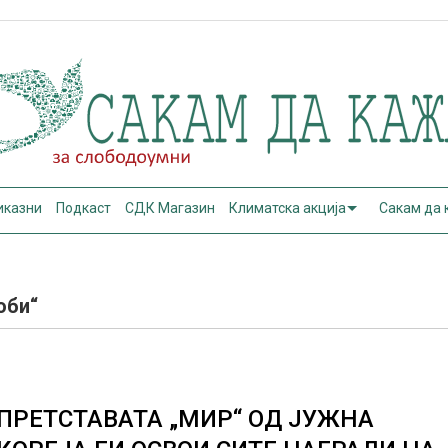
иказни
Подкаст
СДК Магазин
Климатска акција
Сакам да
оби“
ПРЕТСТАВАТА „МИР“ ОД ЈУЖНА