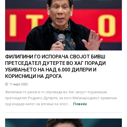
ФИЛИПИНИ ГО ИСПОРАЧА СВОЈОТ БИВШ
ПРЕТСЕДАТЕЛ ДУТЕРТЕ ВО ХАГ ПОРАДИ
УБИВАЊЕТО НА НАД 6.000 ДИЛЕРИ И
КОРИСНИЦИ НА ДРОГА
11 март 2025
Филипини го уапси и го спроведе во Хаг својот поранешен
претседател Родриго Дутерте, за кого Меѓународниот кривичен
суд издаде налог за апсење за злос ...
Повеќе