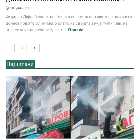
28 јули 2021
Хидилин Дијаз бесплатно ќе лета со авион цел живот откако ѝ го
донесе првото олимписко злато на својата земја Филипини, на
што се чекаше речиси еден в ...
Повеќе
1
2
Најчитани