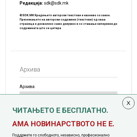
Редакцијa:
sdk@sdk.mk
©SDK.MK Крадењето авторски текстови е казниво со закон.
Преземањето на авторски содржини (текстови) од оваа
страница е дозволено само делумно и со ставање хиперлинк до
содржината што се цитира
Архива
Архива
ЧИТАЊЕТО Е БЕСПЛАТНО.
Колумната
САКАМ ДА КАЖАМ
излегува од 12
АМА НОВИНАРСТВОТО НЕ Е.
јануари, 1991 година
Поддржете го слободното, независно, професионално