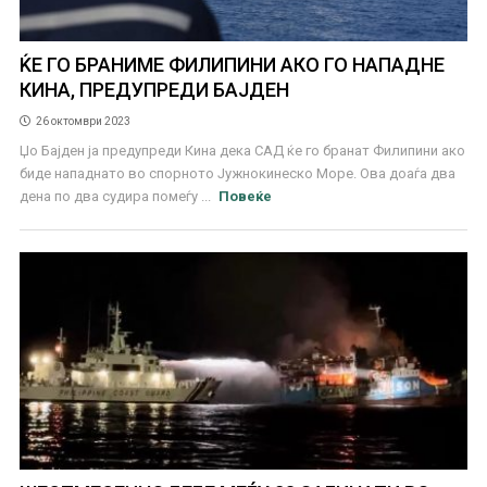
ЌЕ ГО БРАНИМЕ ФИЛИПИНИ АКО ГО НАПАДНЕ
КИНА, ПРЕДУПРЕДИ БАЈДЕН
26 октомври 2023
Џо Бајден ја предупреди Кина дека САД ќе го бранат Филипини ако
биде нападнато во спорното Јужнокинеско Море. Ова доаѓа два
дена по два судира помеѓу ...
Повеќе