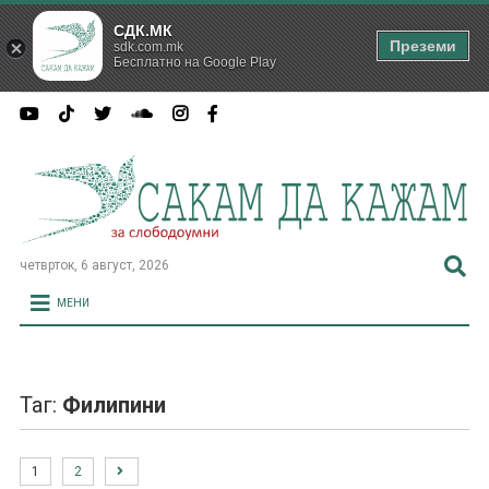
СДК.МК
Преземи
sdk.com.mk
Бесплатно на Google Play
четврток, 6 август, 2026
МЕНИ
Таг:
Филипини
1
2