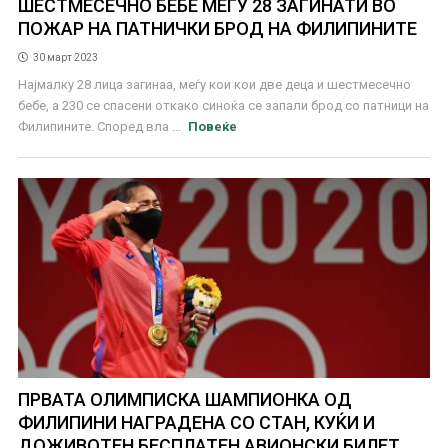
ШЕСТМЕСЕЧНО БЕБЕ МЕЃУ 28 ЗАГИНАТИ ВО
ПОЖАР НА ПАТНИЧКИ БРОД НА ФИЛИПИНИТЕ
30 март 2023
Најмалку 28 лица загинаа, меѓу кои кои две деца и шестмесечно
бебе, а 230 се спасени откако синоќа се запали брод со патници на
Филипините. Според вла ...
Повеќе
ПРВАТА ОЛИМПИСКА ШАМПИОНКА ОД
ФИЛИПИНИ НАГРАДЕНА СО СТАН, КУЌИ И
ДОЖИВОТЕН БЕСПЛАТЕН АВИОНСКИ БИЛЕТ