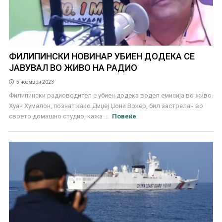
ФИЛИПИНСКИ НОВИНАР УБИЕН ДОДЕКА СЕ
ЈАВУВАЛ ВО ЖИВО НА РАДИО
5 ноември 2023
Филипински радиоводител е убиен додека водел емисија во живо.
Хуан Хумалон, познат како Диџеј Џони Вокер, бил застрелан во
своето домашно студио, кажа ...
Повеќе