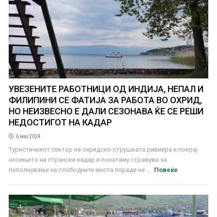
УВЕЗЕНИТЕ РАБОТНИЦИ ОД ИНДИЈА, НЕПАЛ И
ФИЛИПИНИ СЕ ФАТИЈА ЗА РАБОТА ВО ОХРИД,
НО НЕИЗВЕСНО Е ДАЛИ СЕЗОНАВА ЌЕ СЕ РЕШИ
НЕДОСТИГОТ НА КАДАР
6 мај 2024
Туристичкиот сектор на охридско-струшката ривиера и покрај
носењето на странски кадар и понатаму стравува за
пополнување на слободните места поради не ...
Повеќе