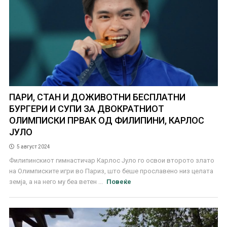
ПАРИ, СТАН И ДОЖИВОТНИ БЕСПЛАТНИ
БУРГЕРИ И СУПИ ЗА ДВОКРАТНИОТ
ОЛИМПИСКИ ПРВАК ОД ФИЛИПИНИ, КАРЛОС
ЈУЛО
5 август 2024
Филипинскиот гимнастичар Карлос Јуло го освои второто злато
на Олимписките игри во Париз, што беше прославено низ целата
земја, а на него му беа ветен ...
Повеќе