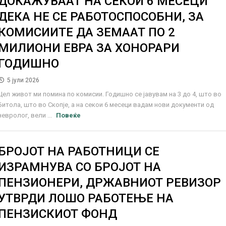
ДОКАЖУВААТ НА СЕКОИ 6 МЕСЕЦИ
ДЕКА НЕ СЕ РАБОТОСПОСОБНИ, ЗА
КОМИСИИТЕ ДА ЗЕМААТ ПО 2
МИЛИОНИ ЕВРА ЗА ХОНОРАРИ
ГОДИШНО
5 јули 2026
Цел живот ми помина по комисии. Годишно се јавувам на 3 до 4, што во
Битола, што во Скопје, а на секои 6 месеци вадам нови документи од
невролог, вели ...
Повеќе
БРОЈОТ НА РАБОТНИЦИ СЕ
ИЗРАМНУВА СО БРОЈОТ НА
ПЕНЗИОНЕРИ, ДРЖАВНИОТ РЕВИЗОР
УТВРДИ ЛОШО РАБОТЕЊЕ НА
ПЕНЗИСКИОТ ФОНД