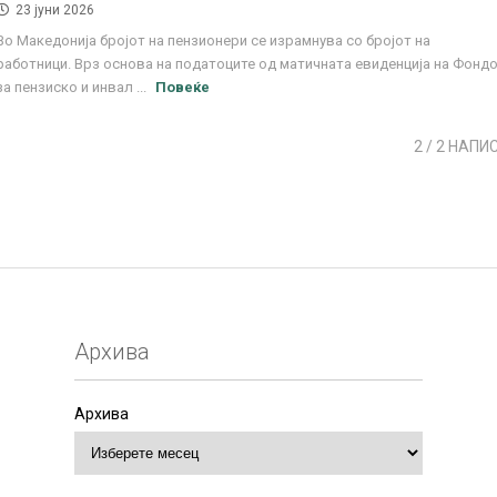
23 јуни 2026
Во Македонија бројот на пензионери се израмнува со бројот на
работници. Врз основа на податоците од матичната евиденција на Фонд
за пензиско и инвал ...
Повеќе
2
/ 2 НАПИ
Архива
Архива