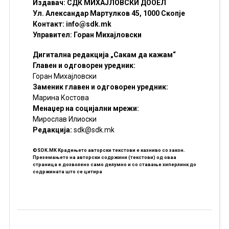
Издавач: СДК МИХАЈЛОВСКИ ДООЕЛ
Ул. Александар Мартулков 45, 1000 Скопје
Контакт:
info@sdk.mk
Управител: Горан Михајловски
Дигитална редакција „Сакам да кажам“
Главен и одговорен уредник:
Горан Михајловски
Заменик главен и одговорен уредник:
Марина Костова
Менаџер на социјални мрежи:
Мирослав Илиоски
Редакцијa:
sdk@sdk.mk
©SDK.MK Крадењето авторски текстови е казниво со закон.
Преземањето на авторски содржини (текстови) од оваа
страница е дозволено само делумно и со ставање хиперлинк до
содржината што се цитира