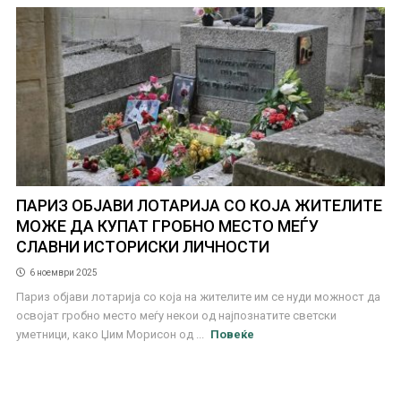
ПАРИЗ ОБЈАВИ ЛОТАРИЈА СО КОЈА ЖИТЕЛИТЕ
МОЖЕ ДА КУПАТ ГРОБНО МЕСТО МЕЃУ
СЛАВНИ ИСТОРИСКИ ЛИЧНОСТИ
6 ноември 2025
Париз објави лотарија со која на жителите им се нуди можност да
освојат гробно место меѓу некои од најпознатите светски
уметници, како Џим Морисон од ...
Повеќе