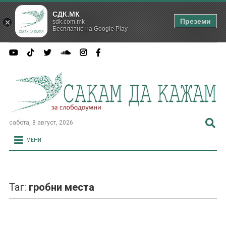
СДК.МК
Преземи
sdk.com.mk
Бесплатно на Google Play
сабота, 8 август, 2026
МЕНИ
Таг:
гробни места