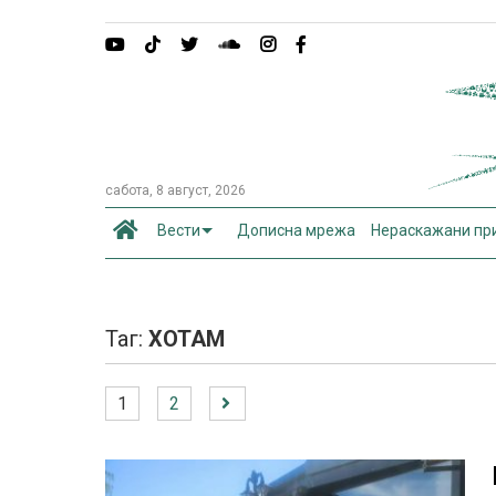
сабота, 8 август, 2026
Вести
Дописна мрежа
Нераскажани пр
Таг:
ХОТАМ
1
2