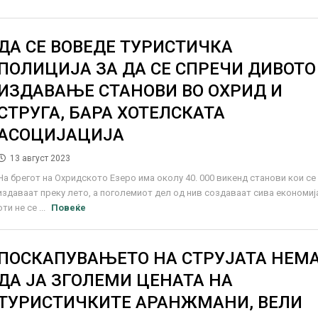
ДА СЕ ВОВЕДЕ ТУРИСТИЧКА
ПОЛИЦИЈА ЗА ДА СЕ СПРЕЧИ ДИВОТО
ИЗДАВАЊЕ СТАНОВИ ВО ОХРИД И
СТРУГА, БАРА ХОТЕЛСКАТА
АСОЦИЈАЦИЈА
13 август 2023
На брегот на Охридското Езеро има околу 40. 000 викенд станови кои се
издаваат преку лето, а поголемиот дел од нив создаваат сива економиј
оти не се ...
Повеќе
ПОСКАПУВАЊЕТО НА СТРУЈАТА НЕМ
ДА ЈА ЗГОЛЕМИ ЦЕНАТА НА
ТУРИСТИЧКИТЕ АРАНЖМАНИ, ВЕЛИ