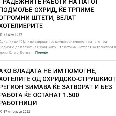
ГРАДЕЖНИТЕ РАБОТИ НА ПАТОТ
ПОДМОЉЕ-ОХРИД, ЌЕ ТРПИМЕ
ОГРОМНИ ШТЕТИ, ВЕЛАТ
ХОТЕЛИЕРИТЕ
28 јуни 2023
Доколку до 10 јули не завршат градежните активности на патот од
Подмоље до влезот на Охрид, како што вети министерот за транспорт 
врски Благој Бочва ...
Повеќе
АКО ВЛАДАТА НЕ ИМ ПОМОГНЕ,
ХОТЕЛИТЕ ОД ОХРИДСКО-СТРУШКИО
РЕГИОН ЗИМАВА ЌЕ ЗАТВОРАТ И БЕЗ
РАБОТА ЌЕ ОСТАНАТ 1.500
РАБОТНИЦИ
17 октомври 2022