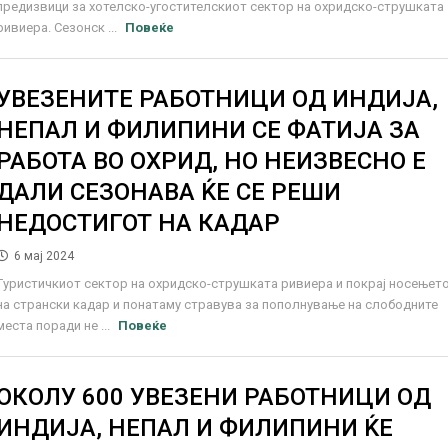
предизвици за хотелско-угостителскиот сектор на охридско-струшката
ривиера. Сезонск ...
Повеќе
УВЕЗЕНИТЕ РАБОТНИЦИ ОД ИНДИЈА,
НЕПАЛ И ФИЛИПИНИ СЕ ФАТИЈА ЗА
РАБОТА ВО ОХРИД, НО НЕИЗВЕСНО Е
ДАЛИ СЕЗОНАВА ЌЕ СЕ РЕШИ
НЕДОСТИГОТ НА КАДАР
6 мај 2024
Туристичкиот сектор на охридско-струшката ривиера и покрај носењет
на странски кадар и понатаму стравува за пополнување на слободните
места поради не ...
Повеќе
ОКОЛУ 600 УВЕЗЕНИ РАБОТНИЦИ ОД
ИНДИЈА, НЕПАЛ И ФИЛИПИНИ ЌЕ