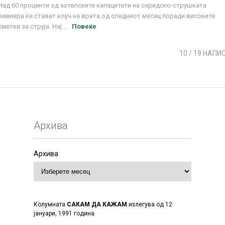
Над 60 проценти од хотелските капацитети на охридско-струшката
ривиера ќе стават клуч на врата од следниот месец поради високите
сметки за струја. Нај ...
Повеќе
10
/ 19 НАПИ
Архива
Архива
Колумната
САКАМ ДА КАЖАМ
излегува од 12
јануари, 1991 година