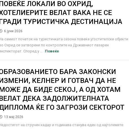
ПОВЕЌЕ ЛОКАЛИ ВО ОХРИД,
ХОТЕЛИЕРИТЕ ВЕЛАТ ВАКА НЕ СЕ
ГРАДИ ТУРИСТИЧКА ДЕСТИНАЦИЈА
6 јуни 2026
На самиот почеток на туристичката сезона повеќе угостителски објекти
во Охрид се затворени по контролите на Државниот пазарен
инспекторат. Според у ...
Повеќе
ОБРАЗОВАНИЕТО БАРА ЗАКОНСКИ
ИЗМЕНИ, КЕЛНЕР И ГОТВАЧ ДА НЕ
МОЖЕ ДА БИДЕ СЕКОЈ, А ОД ХОТАМ
ВЕЛАТ ДЕКА ЗАДОЛЖИТЕЛНАТА
ДИПЛОМА ЌЕ ГО ЗАГРОЗИ СЕКТОРОТ
13 мај 2026
Недостигот на стручен кадар и годинава станува еден од најголемите