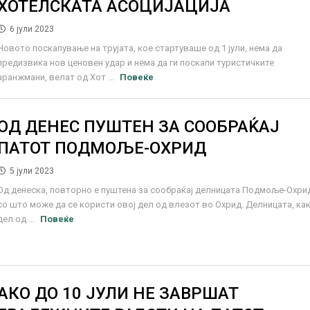
ХОТЕЛСКАТА АСОЦИЈАЦИЈА
6 јули 2023
Новото поскапување на трујата, кое стартуваше од 1 јули, нема да
предизвика нов ценовен удар и нема да ги поскапи туристичките
аранжмани, велат од Хот ...
Повеќе
ОД ДЕНЕС ПУШТЕН ЗА СООБРАЌАЈ
ПАТОТ ПОДМОЉЕ-ОХРИД
5 јули 2023
Од денеска, повторно е пуштена за сообраќај делницата Подмоље-Охри
со што може да се користи овој дел од влезот во Охрид. Делницата, ка
дел од ...
Повеќе
АКО ДО 10 ЈУЛИ НЕ ЗАВРШАТ