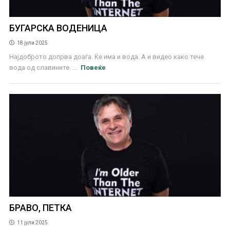
БУГАРСКА ВОДЕНИЦА
18 јули 2025
Најдоброто допрва доаѓа. Ќе има и вода. А и видео како тече
вода од славините. ...
Повеќе
БРАВО, ПЕТКА
11 јули 2025