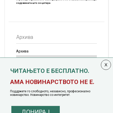
содржината што се цитира
Архива
Архива
ЧИТАЊЕТО Е БЕСПЛАТНО.
Колумната
САКАМ ДА КАЖАМ
излегува од 12
АМА НОВИНАРСТВОТО НЕ Е.
јануари, 1991 година
Поддржете го слободното, независно, професионално
новинарство. Новинарство со интегритет.
ДОНИРАЈ