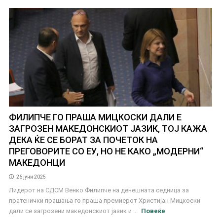
ФИЛИПЧЕ ГО ПРАША МИЦКОСКИ ДАЛИ Е
ЗАГРОЗЕН МАКЕДОНСКИОТ ЈАЗИК, ТОЈ КАЖА
ДЕКА ЌЕ СЕ БОРАТ ЗА ПОЧЕТОК НА
ПРЕГОВОРИТЕ СО ЕУ, НО НЕ КАКО „МОДЕРНИ“
МАКЕДОНЦИ
26 јуни 2025
Лидерот на СДСМ Венко Филипче на денешната седница за
пратенички прашања го праша премиерот Христијан Мицкоски
дали се загрозени македонскиот јазик и ...
Повеќе