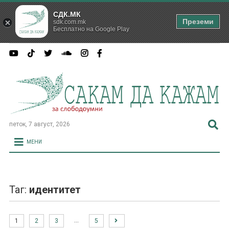
СДК.МК
Преземи
sdk.com.mk
Бесплатно на Google Play
петок, 7 август, 2026
МЕНИ
Таг:
идентитет
…
1
2
3
5