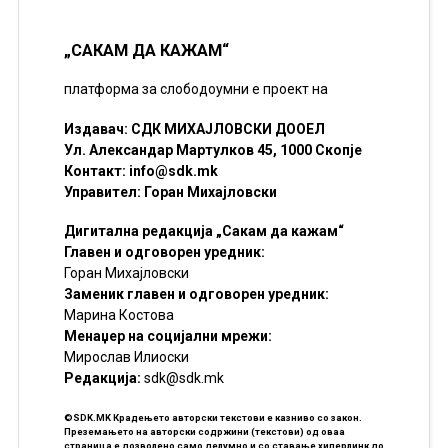
„САКАМ ДА КАЖАМ“
платформа за слободоумни е проект на
Издавач: СДК МИХАЈЛОВСКИ ДООЕЛ
Ул. Александар Мартулков 45, 1000 Скопје
Контакт:
info@sdk.mk
Управител: Горан Михајловски
Дигитална редакција „Сакам да кажам“
Главен и одговорен уредник:
Горан Михајловски
Заменик главен и одговорен уредник:
Марина Костова
Менаџер на социјални мрежи:
Мирослав Илиоски
Редакцијa:
sdk@sdk.mk
©SDK.MK Крадењето авторски текстови е казниво со закон.
Преземањето на авторски содржини (текстови) од оваа
страница е дозволено само делумно и со ставање хиперлинк до