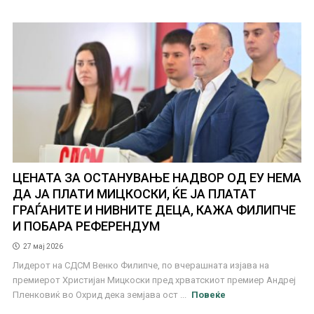
ЦЕНАТА ЗА ОСТАНУВАЊЕ НАДВОР ОД ЕУ НЕМА
ДА ЈА ПЛАТИ МИЦКОСКИ, ЌЕ ЈА ПЛАТАТ
ГРАЃАНИТЕ И НИВНИТЕ ДЕЦА, КАЖА ФИЛИПЧЕ
И ПОБАРА РЕФЕРЕНДУМ
27 мај 2026
Лидерот на СДСМ Венко Филипче, по вчерашната изјава на
премиерот Христијан Мицкоски пред хрватскиот премиер Андреј
Пленковиќ во Охрид дека земјава ост ...
Повеќе