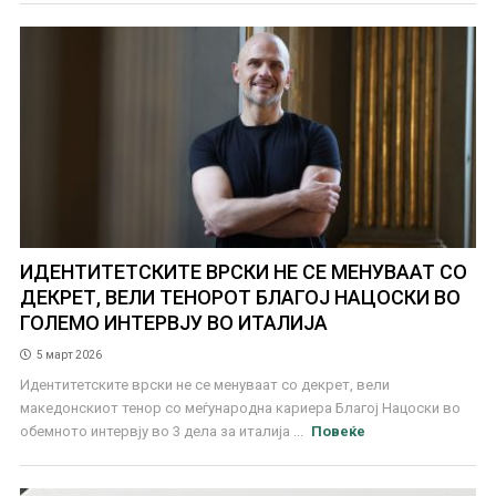
ИДЕНТИТЕТСКИТЕ ВРСКИ НЕ СЕ МЕНУВААТ СО
ДЕКРЕТ, ВЕЛИ ТЕНОРОТ БЛАГОЈ НАЦОСКИ ВО
ГОЛЕМО ИНТЕРВЈУ ВО ИТАЛИЈА
5 март 2026
Идентитетските врски не се менуваат со декрет, вели
македонскиот тенор со меѓународна кариера Благој Нацоски во
обемното интервју во 3 дела за италија ...
Повеќе