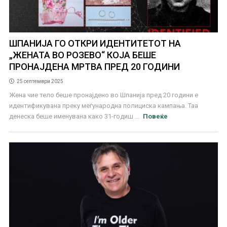
ШПАНИЈА ГО ОТКРИ ИДЕНТИТЕТОТ НА
„ЖЕНАТА ВО РОЗЕВО“ КОЈА БЕШЕ
ПРОНАЈДЕНА МРТВА ПРЕД 20 ГОДИНИ
25 септември 2025
Жена чие тело беше пронајдено во Шпанија пред 20 години е
идентификувана преку меѓународна полициска кампања. Таа
денеска беше именувана како 31-годиш ...
Повеќе