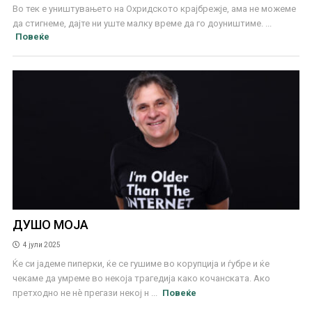
Во тек е уништувањето на Охридското крајбрежје, ама не можеме
да стигнеме, дајте ни уште малку време да го доуништиме. ...
Повеќе
ДУШО МОЈА
4 јули 2025
Ќе си јадеме пиперки, ќе се гушиме во корупција и ѓубре и ќе
чекаме да умреме во некоја трагедија како кочанската. Ако
претходно не нѐ прегази некој н ...
Повеќе