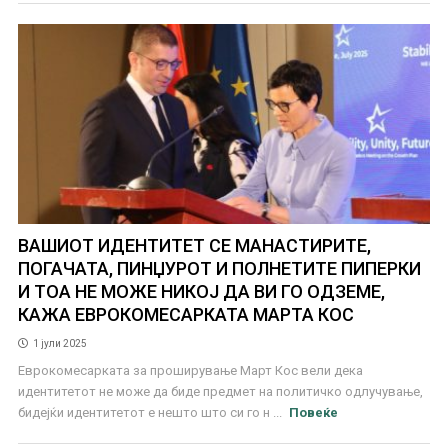
ВАШИОТ ИДЕНТИТЕТ СЕ МАНАСТИРИТЕ,
ПОГАЧАТА, ПИНЏУРОТ И ПОЛНЕТИТЕ ПИПЕРКИ
И ТОА НЕ МОЖЕ НИКОЈ ДА ВИ ГО ОДЗЕМЕ,
КАЖА ЕВРОКОМЕСАРКАТА МАРТА КОС
1 јули 2025
Еврокомесарката за проширување Март Кос вели дека
идентитетот не може да биде предмет на политичко одлучување,
бидејќи идентитетот е нешто што си го н ...
Повеќе