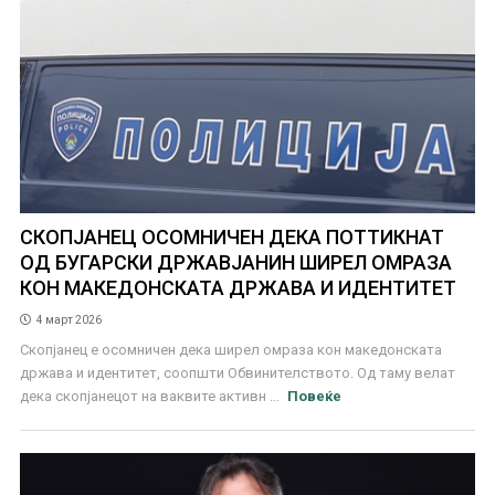
СКОПЈАНЕЦ ОСОМНИЧЕН ДЕКА ПОТТИКНАТ
ОД БУГАРСКИ ДРЖАВЈАНИН ШИРЕЛ ОМРАЗА
КОН МАКЕДОНСКАТА ДРЖАВА И ИДЕНТИТЕТ
4 март 2026
Скопјанец е осомничен дека ширел омраза кон македонската
држава и идентитет, соопшти Обвинителството. Од таму велат
дека скопјанецот на ваквите активн ...
Повеќе