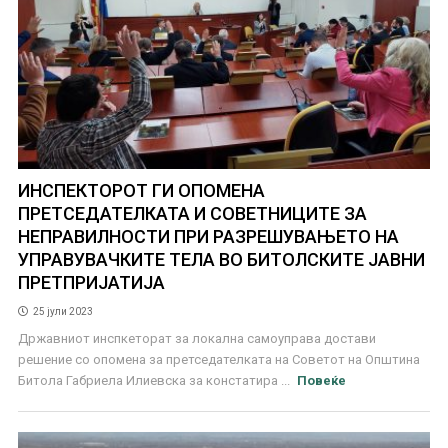
ИНСПЕКТОРОТ ГИ ОПОМЕНА
ПРЕТСЕДАТЕЛКАТА И СОВЕТНИЦИТЕ ЗА
НЕПРАВИЛНОСТИ ПРИ РАЗРЕШУВАЊЕТО НА
УПРАВУВАЧКИТЕ ТЕЛА ВО БИТОЛСКИТЕ ЈАВНИ
ПРЕТПРИЈАТИЈА
25 јули 2023
Државниот инспкеторат за локална самоуправа достави
решение со опомена за претседателката на Советот на Општина
Битола Габриела Илиевска за констатира ...
Повеќе