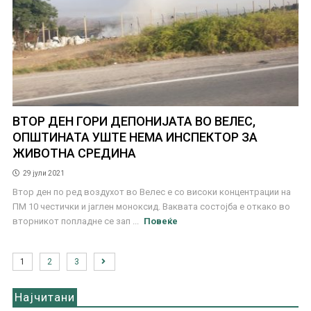
ВТОР ДЕН ГОРИ ДЕПОНИЈАТА ВО ВЕЛЕС,
ОПШТИНАТА УШТЕ НЕМА ИНСПЕКТОР ЗА
ЖИВОТНА СРЕДИНА
29 јули 2021
Втор ден по ред воздухот во Велес е со високи концентрации на
ПМ 10 честички и јаглен моноксид. Ваквата состојба е откако во
вторникот попладне се зап ...
Повеќе
1
2
3
Најчитани