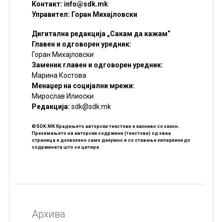
Контакт:
info@sdk.mk
Управител: Горан Михајловски
Дигитална редакција „Сакам да кажам“
Главен и одговорен уредник:
Горан Михајловски
Заменик главен и одговорен уредник:
Марина Костова
Менаџер на социјални мрежи:
Мирослав Илиоски
Редакцијa:
sdk@sdk.mk
©SDK.MK Крадењето авторски текстови е казниво со закон.
Преземањето на авторски содржини (текстови) од оваа
страница е дозволено само делумно и со ставање хиперлинк до
содржината што се цитира
Архива