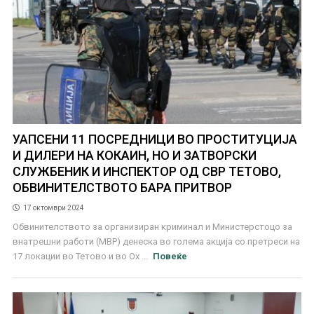
УАПСЕНИ 11 ПОСРЕДНИЦИ ВО ПРОСТИТУЦИЈА
И ДИЛЕРИ НА КОКАИН, НО И ЗАТВОРСКИ
СЛУЖБЕНИК И ИНСПЕКТОР ОД СВР ТЕТОВО,
ОБВИНИТЕЛСТВОТО БАРА ПРИТВОР
17 октомври 2024
Обвинителството за организиран криминал и Министерстоцо за
внатрешни работи (МВР) денеска во голема акција со претреси на
17 локации во Тетово и во Ох ...
Повеќе