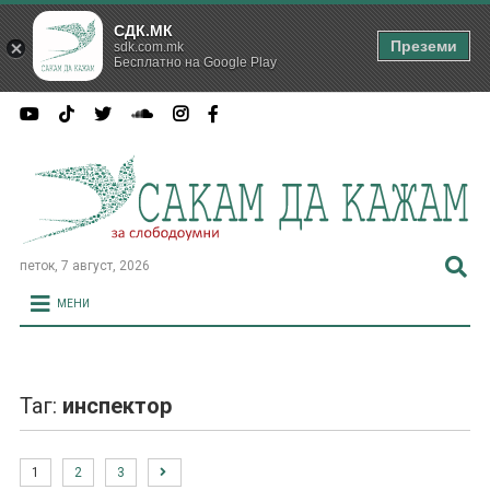
СДК.МК
Преземи
sdk.com.mk
Бесплатно на Google Play
петок, 7 август, 2026
МЕНИ
Таг:
инспектор
1
2
3