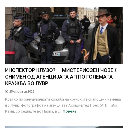
ИНСПЕКТОР КЛУЗО? – МИСТЕРИОЗЕН ЧОВЕК
СНИМЕН ОД АГЕНЦИЈАТА АП ПО ГОЛЕМАТА
КРАЖБА ВО ЛУВР
25 октомври 2025
Кратко по зачудувачката кражба на крунските скапоцени камења
во Лувр, фотографот на агенцијата Асошиејтед Прес (АП), Тибо
Ками, со седиште во Париз, в ...
Повеќе