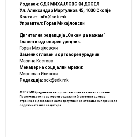
Издавач: СДК МИХАЈЛОВСКИ ДООЕЛ
Ул. Александар Мартулков 45, 1000 Скопје
Контакт:
info@sdk.mk
Управител: Горан Михајловски
Дигитална редакција „Сакам да кажам“
Главен и одговорен уредник:
Горан Михајловски
Заменик главен и одговорен уредник:
Марина Костова
Менаџер на социјални мрежи:
Мирослав Илиоски
Редакцијa:
sdk@sdk.mk
©SDK.MK Крадењето авторски текстови е казниво со закон.
Преземањето на авторски содржини (текстови) од оваа
страница е дозволено само делумно и со ставање хиперлинк до
содржината што се цитира