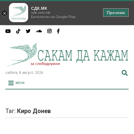
СДК.МК
Преземи
sdk.com.mk
Бесплатно на Google Play
сабота, 8 август, 2026
МЕНИ
Таг:
Киро Донев