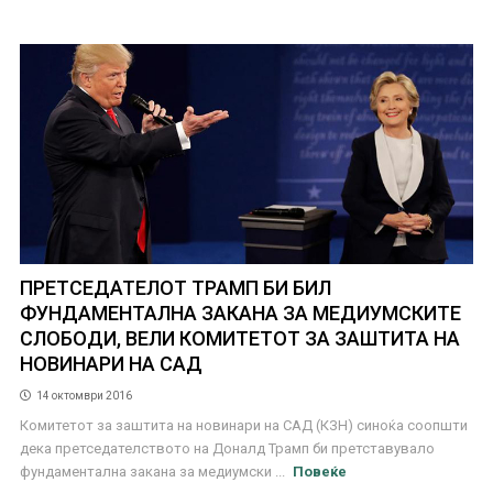
ПРЕТСЕДАТЕЛОТ ТРАМП БИ БИЛ
ФУНДАМЕНТАЛНА ЗАКАНА ЗА МЕДИУМСКИТЕ
СЛОБОДИ, ВЕЛИ КОМИТЕТОТ ЗА ЗАШТИТА НА
НОВИНАРИ НА САД
14 октомври 2016
Комитетот за заштита на новинари на САД (КЗН) синоќа соопшти
дека претседателството на Доналд Трамп би претставувало
фундаментална закана за медиумски ...
Повеќе