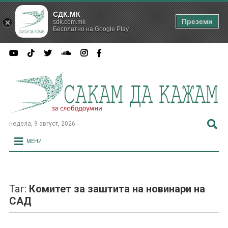
СДК.МК
Преземи
sdk.com.mk
Бесплатно на Google Play
недела, 9 август, 2026
МЕНИ
Таг:
Комитет за заштита на новинари на
САД