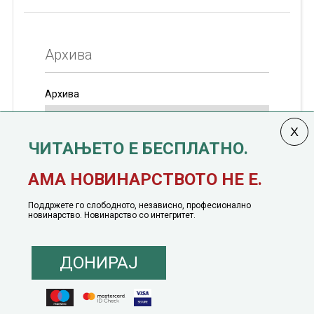
Архива
Архива
ЧИТАЊЕТО Е БЕСПЛАТНО.
Колумната
САКАМ ДА КАЖАМ
излегува од 12
АМА НОВИНАРСТВОТО НЕ Е.
јануари, 1991 година
Поддржете го слободното, независно, професионално
новинарство. Новинарство со интегритет.
ДОНИРАЈ
© 2016 - 2026 Сакам Да Кажам. Сите права задржани |
Маркетинг
понуда
|
Понуда за политичко рекламирање
|
Политика на приватност
|
Политика на инклузија
|
Кодекс на однесување