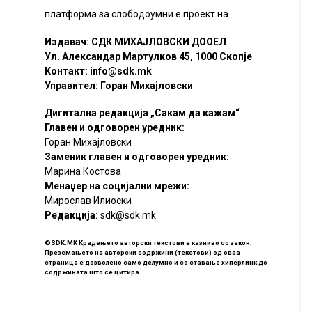
платформа за слободоумни е проект на
Издавач: СДК МИХАЈЛОВСКИ ДООЕЛ
Ул. Александар Мартулков 45, 1000 Скопје
Контакт:
info@sdk.mk
Управител: Горан Михајловски
Дигитална редакција „Сакам да кажам“
Главен и одговорен уредник:
Горан Михајловски
Заменик главен и одговорен уредник:
Марина Костова
Менаџер на социјални мрежи:
Мирослав Илиоски
Редакцијa:
sdk@sdk.mk
©SDK.MK Крадењето авторски текстови е казниво со закон.
Преземањето на авторски содржини (текстови) од оваа
страница е дозволено само делумно и со ставање хиперлинк до
содржината што се цитира