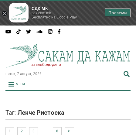
СДК.МК
Преземи
sdk.com.mk
Бесплатно на Google Play
петок, 7 август, 2026
МЕНИ
Таг:
Ленче Ристоска
…
1
2
3
8