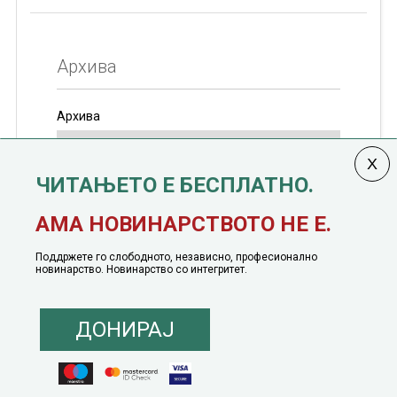
Архива
Архива
ЧИТАЊЕТО Е БЕСПЛАТНО.
Колумната
САКАМ ДА КАЖАМ
излегува од 12
АМА НОВИНАРСТВОТО НЕ Е.
јануари, 1991 година
Поддржете го слободното, независно, професионално
новинарство. Новинарство со интегритет.
ДОНИРАЈ
© 2016 - 2026 Сакам Да Кажам. Сите права задржани |
Маркетинг
понуда
|
Понуда за политичко рекламирање
|
Политика на приватност
|
Политика на инклузија
|
Кодекс на однесување