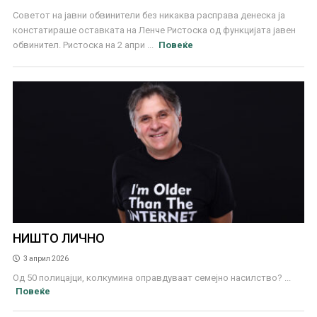
Советот на јавни обвинители без никаква расправа денеска ја
констатираше оставката на Ленче Ристоска од функцијата јавен
обвинител. Ристоска на 2 апри ...
Повеќе
НИШТО ЛИЧНО
3 април 2026
Од 50 полицајци, колкумина оправдуваат семејно насилство? ...
Повеќе