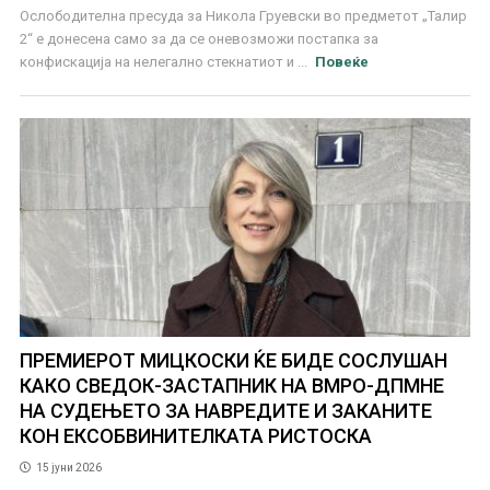
Ослободителна пресуда за Никола Груевски во предметот „Талир
2“ е донесена само за да се оневозможи постапка за
конфискација на нелегално стекнатиот и ...
Повеќе
ПРЕМИЕРОТ МИЦКОСКИ ЌЕ БИДЕ СОСЛУШАН
КАКО СВЕДОК-ЗАСТАПНИК НА ВМРО-ДПМНЕ
НА СУДЕЊЕТО ЗА НАВРЕДИТЕ И ЗАКАНИТЕ
КОН ЕКСОБВИНИТЕЛКАТА РИСТОСКА
15 јуни 2026