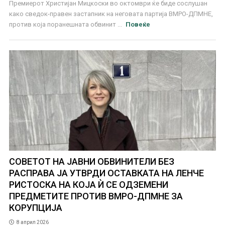
Премиерот Христијан Мицкоски во октомври ќе биде сослушан
како сведок-правен застапник на неговата партија ВМРО-ДПМНЕ,
против која поранешната обвинит ...
Повеќе
СОВЕТОТ НА ЈАВНИ ОБВИНИТЕЛИ БЕЗ
РАСПРАВА ЈА УТВРДИ ОСТАВКАТА НА ЛЕНЧЕ
РИСТОСКА НА КОЈА Ѝ СЕ ОДЗЕМЕНИ
ПРЕДМЕТИТЕ ПРОТИВ ВМРО-ДПМНЕ ЗА
КОРУПЦИЈА
8 април 2026