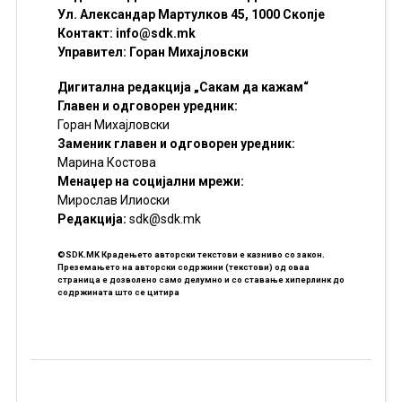
Ул. Александар Мартулков 45, 1000 Скопје
Контакт:
info@sdk.mk
Управител: Горан Михајловски
Дигитална редакција „Сакам да кажам“
Главен и одговорен уредник:
Горан Михајловски
Заменик главен и одговорен уредник:
Марина Костова
Менаџер на социјални мрежи:
Мирослав Илиоски
Редакцијa:
sdk@sdk.mk
©SDK.MK Крадењето авторски текстови е казниво со закон.
Преземањето на авторски содржини (текстови) од оваа
страница е дозволено само делумно и со ставање хиперлинк до
содржината што се цитира