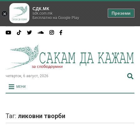
СДК.МК
Преземи
sdk.com.mk
Бесплатно на Google Play
четврток, 6 август, 2026
МЕНИ
Таг:
ликовни творби