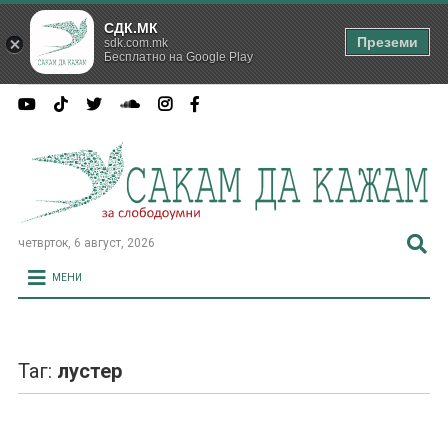
СДК.МК
Преземи
sdk.com.mk
Бесплатно на Google Play
четврток, 6 август, 2026
МЕНИ
Таг:
лустер