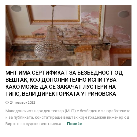
МНТ ИМА СЕРТИФИКАТ ЗА БЕЗБЕДНОСТ ОД
ВЕШТАК, КОЈ ДОПОЛНИТЕЛНО ИСПИТУВА
КАКО МОЖЕ ДА СЕ ЗАКАЧАТ ЛУСТЕРИ НА
ГИПС, ВЕЛИ ДИРЕКТОРКАТА УГРИНОВСКА
24 ноември 2022
Македонскиот народен театар (МНТ) е безбеден и за вработените
и за публиката, констатираше вештак кој е градежен инженер од
Бирото за судски вештачења ...
Повеќе