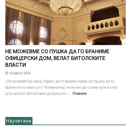
НЕ МОЖЕВМЕ СО ПУШКА ДА ГО БРАНИМЕ
ОФИЦЕРСКИ ДОМ, ВЕЛАТ БИТОЛСКИТЕ
ВЛАСТИ
15 август 2016
„Не можеме на секој објект да ставиме човек со пушка да го
брани исто како што ’Комуналец’ не може да стави луѓе колку
што можат битолчани да уништат ...
Повеќе
Најчитани