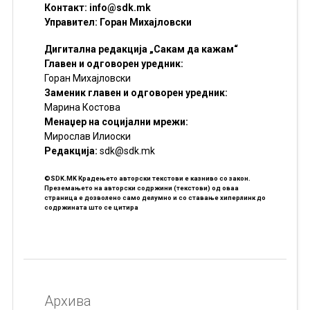
Контакт:
info@sdk.mk
Управител: Горан Михајловски
Дигитална редакција „Сакам да кажам“
Главен и одговорен уредник:
Горан Михајловски
Заменик главен и одговорен уредник:
Марина Костова
Менаџер на социјални мрежи:
Мирослав Илиоски
Редакцијa:
sdk@sdk.mk
©SDK.MK Крадењето авторски текстови е казниво со закон.
Преземањето на авторски содржини (текстови) од оваа
страница е дозволено само делумно и со ставање хиперлинк до
содржината што се цитира
Архива