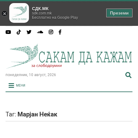
СДК.МК
Преземи
sdk.com.mk
Бесплатно на Google Play
понеделник, 10 август, 2026
МЕНИ
Таг:
Марјан Неќак