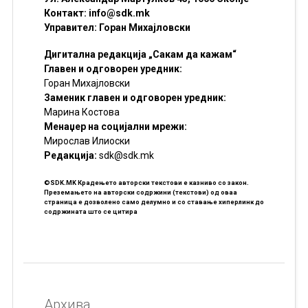
Контакт:
info@sdk.mk
Управител: Горан Михајловски
Дигитална редакција „Сакам да кажам“
Главен и одговорен уредник:
Горан Михајловски
Заменик главен и одговорен уредник:
Марина Костова
Менаџер на социјални мрежи:
Мирослав Илиоски
Редакцијa:
sdk@sdk.mk
©SDK.MK Крадењето авторски текстови е казниво со закон.
Преземањето на авторски содржини (текстови) од оваа
страница е дозволено само делумно и со ставање хиперлинк до
содржината што се цитира
Архива