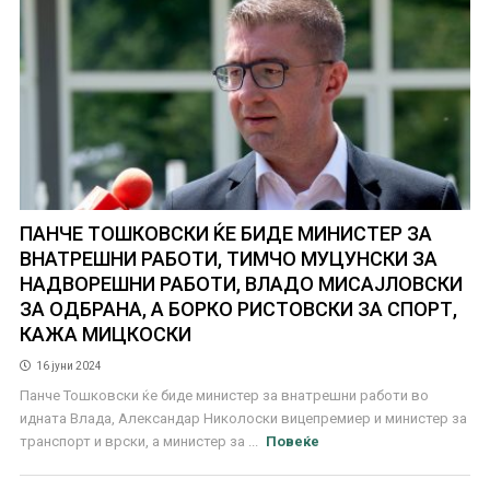
ПАНЧЕ ТОШКОВСКИ ЌЕ БИДЕ МИНИСТЕР ЗА
ВНАТРЕШНИ РАБОТИ, ТИМЧО МУЦУНСКИ ЗА
НАДВОРЕШНИ РАБОТИ, ВЛАДО МИСАЈЛОВСКИ
ЗА ОДБРАНА, А БОРКО РИСТОВСКИ ЗА СПОРТ,
КАЖА МИЦКОСКИ
16 јуни 2024
Панче Тошковски ќе биде министер за внатрешни работи во
идната Влада, Александар Николоски вицепремиер и министер за
транспорт и врски, а министер за ...
Повеќе