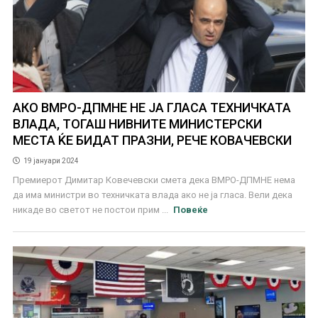
АКО ВМРО-ДПМНЕ НЕ ЈА ГЛАСА ТЕХНИЧКАТА
ВЛАДА, ТОГАШ НИВНИТЕ МИНИСТЕРСКИ
МЕСТА ЌЕ БИДАТ ПРАЗНИ, РЕЧЕ КОВАЧЕВСКИ
19 јануари 2024
Премиерот Димитар Ковечевски смета дека ВМРО-ДПМНЕ нема
да има министри во техничката влада ако не ја гласа. Вели дека
никаде во светот не постои прим ...
Повеќе