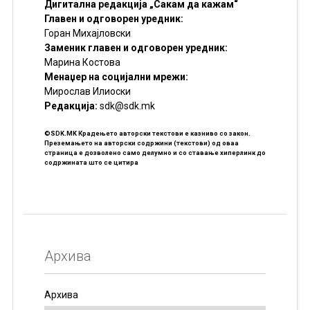
Дигитална редакција „Сакам да кажам“
Главен и одговорен уредник:
Горан Михајловски
Заменик главен и одговорен уредник:
Марина Костова
Менаџер на социјални мрежи:
Мирослав Илиоски
Редакцијa:
sdk@sdk.mk
©SDK.MK Крадењето авторски текстови е казниво со закон.
Преземањето на авторски содржини (текстови) од оваа
страница е дозволено само делумно и со ставање хиперлинк до
содржината што се цитира
Архива
Архива