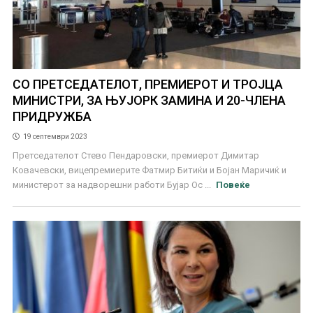
СО ПРЕТСЕДАТЕЛОТ, ПРЕМИЕРОТ И ТРОЈЦА
МИНИСТРИ, ЗА ЊУЈОРК ЗАМИНА И 20-ЧЛЕНА
ПРИДРУЖБА
19 септември 2023
Претседателот Стево Пендаровски, премиерот Димитар
Ковачевски, вицепремиерите Фатмир Битиќи и Бојан Маричиќ и
министерот за надворешни работи Бујар Ос ...
Повеќе