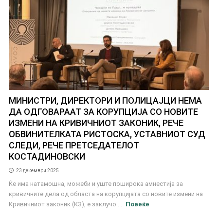
МИНИСТРИ, ДИРЕКТОРИ И ПОЛИЦАЈЦИ НЕМА
ДА ОДГОВАРААТ ЗА КОРУПЦИЈА СО НОВИТЕ
ИЗМЕНИ НА КРИВИЧНИОТ ЗАКОНИК, РЕЧЕ
ОБВИНИТЕЛКАТА РИСТОСКА, УСТАВНИОТ СУД
СЛЕДИ, РЕЧЕ ПРЕТСЕДАТЕЛОТ
КОСТАДИНОВСКИ
23 декември 2025
Ќе има натамошна, можеби и уште поширока амнестија за
кривичните дела од областа на корупцијата со новите измени на
Кривичниот законик (КЗ), е заклучо ...
Повеќе