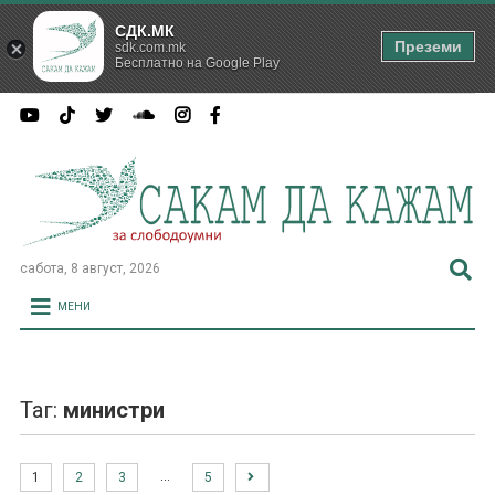
СДК.МК
Преземи
sdk.com.mk
Бесплатно на Google Play
сабота, 8 август, 2026
МЕНИ
Таг:
министри
…
1
2
3
5