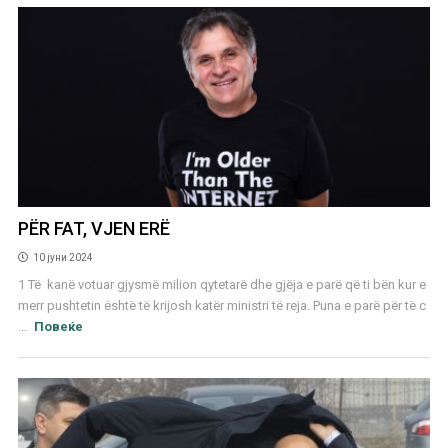
PËR FAT, VJEN ERË
10 јуни 2024
1 Të kanë votuar gjysmë milion qytetarë dhe gjëja e parë që ti bën kur e
merr pushtetin është të krijosh katër ministri të reja. Puna e parë për të c
...
Повеќе