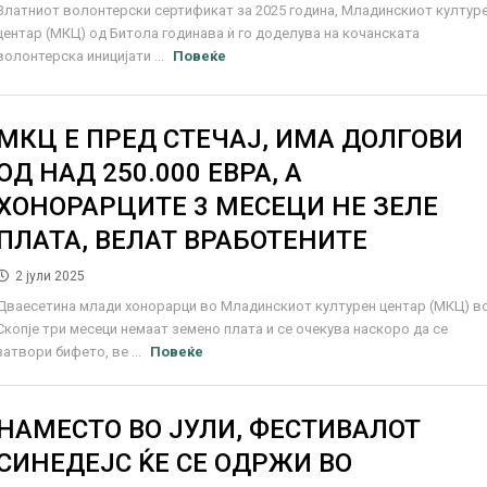
Златниот волонтерски сертификат за 2025 година, Младинскиот култур
центар (МКЦ) од Битола годинава ѝ го доделува на кочанската
волонтерска иницијати ...
Повеќе
МКЦ Е ПРЕД СТЕЧАЈ, ИМА ДОЛГОВИ
ОД НАД 250.000 ЕВРА, А
ХОНОРАРЦИТЕ 3 МЕСЕЦИ НЕ ЗЕЛЕ
ПЛАТА, ВЕЛАТ ВРАБОТЕНИТЕ
2 јули 2025
Дваесетина млади хонорарци во Младинскиот културен центар (МКЦ) в
Скопје три месеци немаат земено плата и се очекува наскоро да се
затвори бифето, ве ...
Повеќе
НАМЕСТО ВО ЈУЛИ, ФЕСТИВАЛОТ
СИНЕДЕЈС ЌЕ СЕ ОДРЖИ ВО