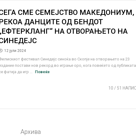
СЕГА СМЕ СЕМЕЈСТВО МАКЕДОНИУМ,
РЕКОА ДАНЦИТЕ ОД БЕНДОТ
„ЕФТЕРКЛАНГ“ НА ОТВОРАЊЕТО НА
СИНЕДЕЈС
12 јули 2024
Филмскиот фестивал Синедејс синоќа во Скопје на отворањето на 23
издание постави нов рекорд во играње оро, кога повеќето од публикат
се фатија да игр ...
Повеќе
10
/ 51 НАПИ
Архива