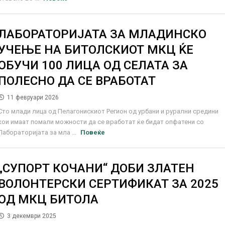
ЛАБОРАТОРИЈАТА ЗА МЛАДИНСКО
УЧЕЊЕ НА БИТОЛСКИОТ МКЦ ЌЕ
ОБУЧИ 100 ЛИЦА ОД СЕЛАТА ЗА
ПОЛЕСНО ДА СЕ ВРАБОТАТ
11 февруари 2026
Сто млади лица од Пелагонискиот Регион од урбани и рурални средини
кои имаат помали можности да се вработат ќе бидат опфатени со
Лабораторијата за мла ...
Повеќе
„СУПОРТ КОЧАНИ“ ДОБИ ЗЛАТЕН
ВОЛОНТЕРСКИ СЕРТИФИКАТ ЗА 2025
ОД МКЦ БИТОЛА
3 декември 2025