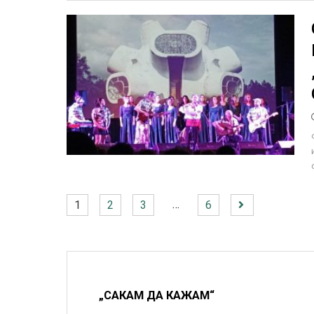
…
1
2
3
6
„САКАМ ДА КАЖАМ“