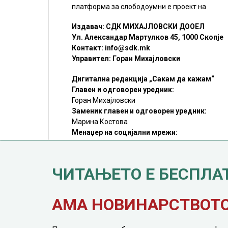
платформа за слободоумни е проект на
Издавач: СДК МИХАЈЛОВСКИ ДООЕЛ
Ул. Александар Мартулков 45, 1000 Скопје
Контакт:
info@sdk.mk
Управител: Горан Михајловски
Дигитална редакција „Сакам да кажам“
Главен и одговорен уредник:
Горан Михајловски
Заменик главен и одговорен уредник:
Марина Костова
Менаџер на социјални мрежи:
Мирослав Илиоски
Редакцијa:
sdk@sdk.mk
ЧИТАЊЕТО Е БЕСПЛА
©SDK.MK Крадењето авторски текстови е казниво со закон.
Преземањето на авторски содржини (текстови) од оваа
страница е дозволено само делумно и со ставање хиперлинк
до содржината што се цитира
АМА НОВИНАРСТВОТО 