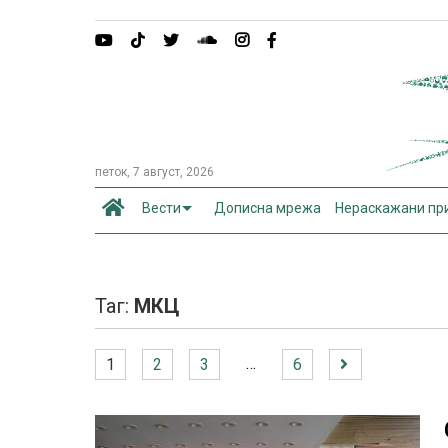
петок, 7 август, 2026
Вести
Дописна мрежа
Нераскажани пр
Таг:
МКЦ
…
1
2
3
6