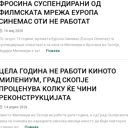
ФРОСИНА СУСПЕНДИРАНИ ОД
ФИЛМСКАТА МРЕЖА ЕУРОПА
СИНЕМАС ОТИ НЕ РАБОТАТ
16 мај 2026
По скоро 15 години, мрежата Еуропа Синемас (Europa Cinemas) ги
суспендираше членствата на кината Милениум и Фросина во Скопје,
бидејќи Милениум е зат ...
Повеќе
ЦЕЛА ГОДИНА НЕ РАБОТИ КИНОТО
МИЛЕНИУМ, ГРАД СКОПЈЕ
ПРОЦЕНУВА КОЛКУ ЌЕ ЧИНИ
РЕКОНСТРУКЦИЈАТА
14 април 2026
Киното Милениум во Скопје не работи цела година, а од Град Скопје вел
дека се очекува во наредните неколку месеци киното да биде повторно
ставено во ...
Повеќе