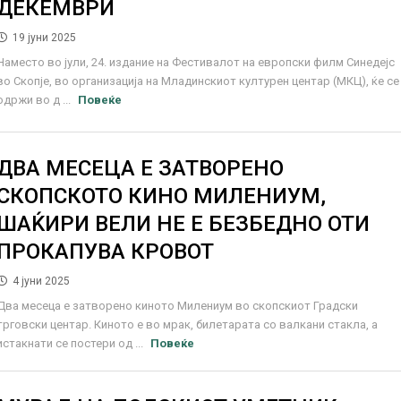
ДЕКЕМВРИ
19 јуни 2025
Наместо во јули, 24. издание на Фестивалот на европски филм Синедејс
во Скопје, во организација на Младинскиот културен центар (МКЦ), ќе се
одржи во д ...
Повеќе
ДВА МЕСЕЦА Е ЗАТВОРЕНО
СКОПСКОТО КИНО МИЛЕНИУМ,
ШАЌИРИ ВЕЛИ НЕ Е БЕЗБЕДНО ОТИ
ПРОКАПУВА КРОВОТ
4 јуни 2025
Два месеца е затворено киното Милениум во скопскиот Градски
трговски центар. Киното е во мрак, билетарата со валкани стакла, а
истакнати се постери од ...
Повеќе