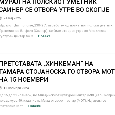
МУРАЛ НА ПОЛСКИОТ УМЕТНИК
САИНЕР СЕ ОТВОРА УТРЕ ВО СКОПЈЕ
24 мај 2025
Муралот „harmonoise_230425“, изработен од познатиот полски уметник
Пржемислав Блејжик (Саинер), ќе биде отворен утре во Младински
културен центар во С ...
Повеќе
ПРЕТСТАВАТА „ХИНКЕМАН“ НА
ТАМАРА СТОЈАНОСКА ГО ОТВОРА МОТ
НА 15 НОЕМВРИ
11 ноември 2024
Од 15 до 21 ноември, во Младинскиот културен центар (МКЦ) во Скопје 
се одржува 49. издание на Млад отворен театар (МОТ). Најавени се
театарски наст ...
Повеќе