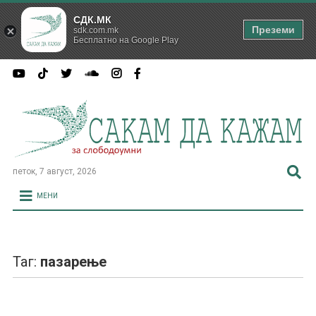
СДК.МК
Преземи
sdk.com.mk
Бесплатно на Google Play
петок, 7 август, 2026
МЕНИ
Таг:
пазарење