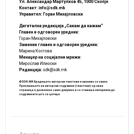
Ул. Александар Мартулков 45, 1000 Скопје
Контакт:
info@sdk.mk
Управител: Горан Михајловски
Дигитална редакција „Сакам да кажам“
Главен и одговорен уредник:
Горан Михајловски
Заменик главен и одговорен уредник:
Марина Костова
Менаџер на социјални мрежи:
Мирослав Илиоски
Редакцијa:
sdk@sdk.mk
©SDK.MK Крадењето авторски текстови е казниво со закон.
Преземањето на авторски содржини (текстови) од оваа
страница е дозволено само делумно и со ставање хиперлинк до
содржината што се цитира