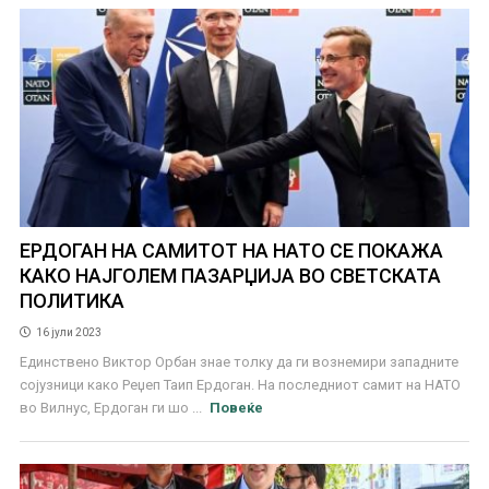
ЕРДОГАН НА САМИТОТ НА НАТО СЕ ПОКАЖА
КАКО НАЈГОЛЕМ ПАЗАРЏИЈА ВО СВЕТСКАТА
ПОЛИТИКА
16 јули 2023
Единствено Виктор Орбан знае толку да ги вознемири западните
сојузници како Реџеп Таип Ердоган. На последниот самит на НАТО
во Вилнус, Ердоган ги шо ...
Повеќе