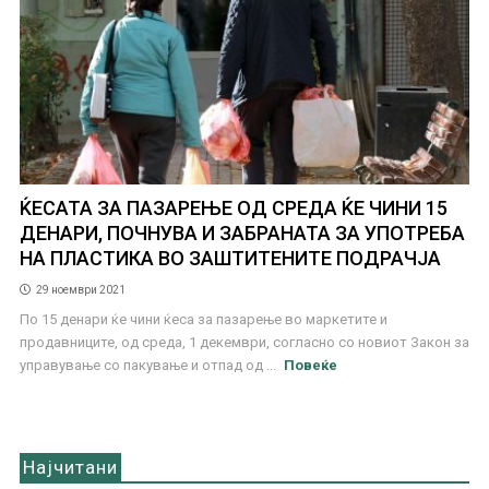
ЌЕСАТА ЗА ПАЗАРЕЊЕ ОД СРЕДА ЌЕ ЧИНИ 15
ДЕНАРИ, ПОЧНУВА И ЗАБРАНАТА ЗА УПОТРЕБА
НА ПЛАСТИКА ВО ЗАШТИТЕНИТЕ ПОДРАЧЈА
29 ноември 2021
По 15 денари ќе чини ќеса за пазарење во маркетите и
продавниците, од среда, 1 декември, согласно со новиот Закон за
управување со пакување и отпад од ...
Повеќе
Најчитани