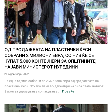
ОД ПРОДАЖБАТА НА ПЛАСТИЧКИ ЌЕСИ
СОБРАНИ 2 МИЛИОНИ ЕВРА, СО НИВ ЌЕ СЕ
КУПАТ 5.000 КОНТЕЈНЕРИ ЗА ОПШТИНИТЕ,
НАЈАВИ МИНИСТЕРОТ НУРЕДИНИ
6 декември 2022
За една година собрани се 2 милиона евра од продажбата на
пластични ќеси. Откако лани во декември на сила стапи новиот
Закон за управување со пакување ...
Повеќе