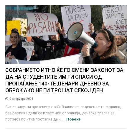
СОБРАНИЕТО ИТНО ЌЕ ГО СМЕНИ ЗАКОНОТ ЗА
ДА НА СТУДЕНТИТЕ ИМ ГИ СПАСИ ОД
ПРОПАЃАЊЕ 140-ТЕ ДЕНАРИ ДНЕВНО ЗА
ОБРОК АКО НЕ ГИ ТРОШАТ СЕКОЈ ДЕН
7 февруари 2024
Сите присутни пратеници во Собранието на денешната седница,
без разлика дали се власт или опозиција, денеска гласаа за
потреба по итна постапка да и ...
Повеќе