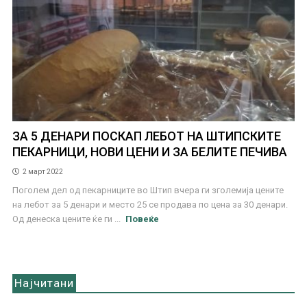
ЗА 5 ДЕНАРИ ПОСКАП ЛЕБОТ НА ШТИПСКИТЕ
ПЕКАРНИЦИ, НОВИ ЦЕНИ И ЗА БЕЛИТЕ ПЕЧИВА
2 март 2022
Поголем дел од пекарниците во Штип вчера ги зголемија цените
на лебот за 5 денари и место 25 се продава по цена за 30 денари.
Од денеска цените ќе ги ...
Повеќе
Најчитани