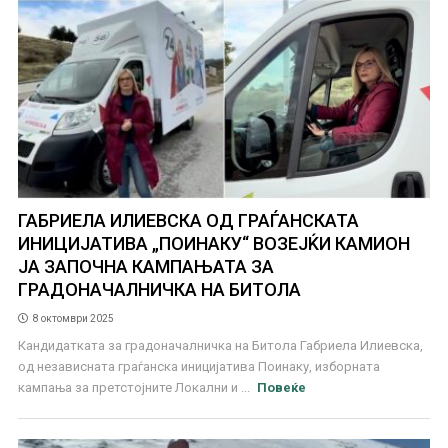
ГАБРИЕЛА ИЛИЕВСКА ОД ГРАЃАНСКАТА
ИНИЦИЈАТИВА „ПОИНАКУ“ ВОЗЕЈЌИ КАМИОН
ЈА ЗАПОЧНА КАМПАЊАТА ЗА
ГРАДОНАЧАЛНИЧКА НА БИТОЛА
8 октомври 2025
Кандидатката за градоначалничка на Битола Габриела Илиевска,
од независната граѓанска иницијатива Поинаку, изборната
кампања за претстојните Локални и ...
Повеќе