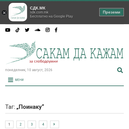
СДК.МК
Преземи
sdk.com.mk
Бесплатно на Google Play
понеделник, 10 август, 2026
МЕНИ
Таг:
„Поинаку“
1
2
3
4