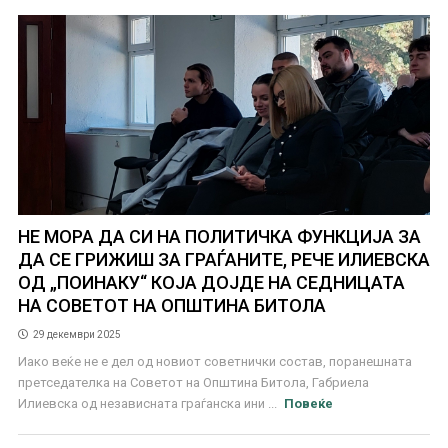
НЕ МОРА ДА СИ НА ПОЛИТИЧКА ФУНКЦИЈА ЗА
ДА СЕ ГРИЖИШ ЗА ГРАЃАНИТЕ, РЕЧЕ ИЛИЕВСКА
ОД „ПОИНАКУ“ КОЈА ДОЈДЕ НА СЕДНИЦАТА
НА СОВЕТОТ НА ОПШТИНА БИТОЛА
29 декември 2025
Иако веќе не е дел од новиот советнички состав, поранешната
претседателка на Советот на Општина Битола, Габриела
Илиевска од независната граѓанска ини ...
Повеќе