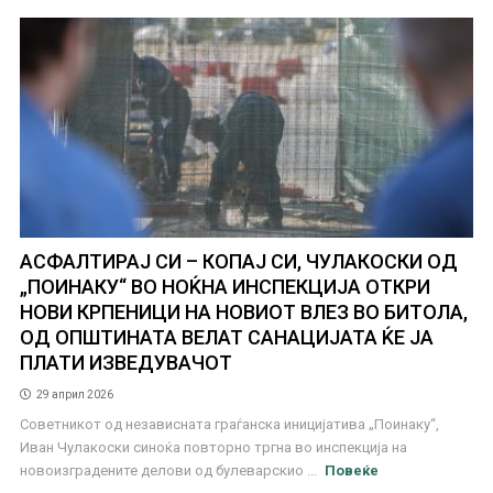
АСФАЛТИРАЈ СИ – КОПАЈ СИ, ЧУЛАКОСКИ ОД
„ПОИНАКУ“ ВО НОЌНА ИНСПЕКЦИЈА ОТКРИ
НОВИ КРПЕНИЦИ НА НОВИОТ ВЛЕЗ ВО БИТОЛА,
ОД ОПШТИНАТА ВЕЛАТ САНАЦИЈАТА ЌЕ ЈА
ПЛАТИ ИЗВЕДУВАЧОТ
29 април 2026
Советникот од независната граѓанска иницијатива „Поинаку“,
Иван Чулакоски синоќа повторно тргна во инспекција на
новоизградените делови од булеварскио ...
Повеќе