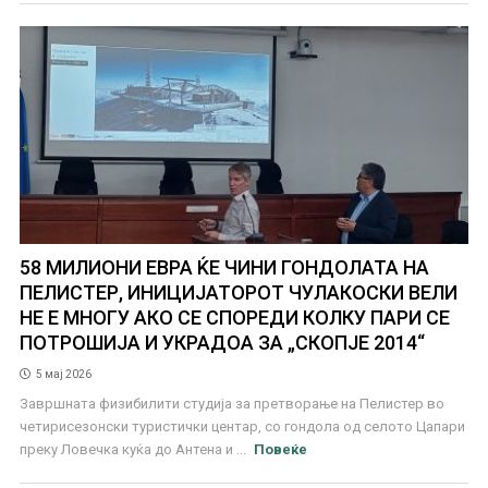
58 МИЛИОНИ ЕВРА ЌЕ ЧИНИ ГОНДОЛАТА НА
ПЕЛИСТЕР, ИНИЦИЈАТОРОТ ЧУЛАКОСКИ ВЕЛИ
НЕ Е МНОГУ АКО СЕ СПОРЕДИ КОЛКУ ПАРИ СЕ
ПОТРОШИЈА И УКРАДОА ЗА „СКОПЈЕ 2014“
5 мај 2026
Завршната физибилити студија за претворање на Пелистер во
четирисезонски туристички центар, со гондола од селото Цапари
преку Ловечка куќа до Антена и ...
Повеќе