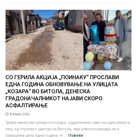
СО ГЕРИЛА АКЦИЈА „ПОИНАКУ“ ПРОСЛАВИ
ЕДНА ГОДИНА ОБНОВУВАЊЕ НА УЛИЦАТА
„КОЗАРА“ ВО БИТОЛА, ДЕНЕСКА
ГРАДОНАЧАЛНИКОТ НАЈАВИ СКОРО
АСФАЛТИРАЊЕ
8 април 2026
Трева никна низ улицата Козара, оддалечена само на една минута
пеш од строгиот центар на Битола, чија реконструкција не е
завршена цела една година. Н ...
Повеќе