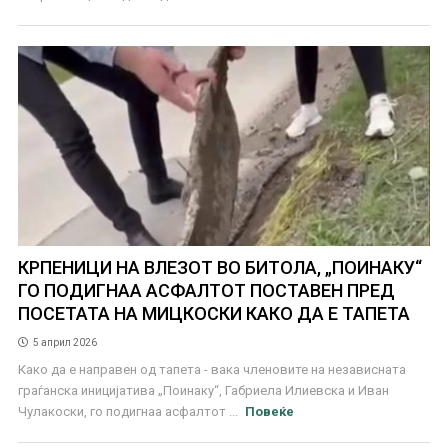
КРПЕНИЦИ НА ВЛЕЗОТ ВО БИТОЛА, „ПОИНАКУ“
ГО ПОДИГНАА АСФАЛТОТ ПОСТАВЕН ПРЕД
ПОСЕТАТА НА МИЦКОСКИ КАКО ДА Е ТАПЕТА
5 април 2026
Како да е направен од тапета - вака членовите на независната
граѓанска иницијатива „Поинаку“, Габриела Илиевска и Иван
Чулакоски, го подигнаа асфалтот ...
Повеќе