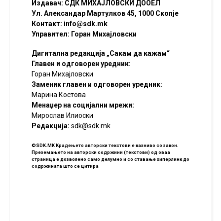
Издавач: СДК МИХАЈЛОВСКИ ДООЕЛ
Ул. Александар Мартулков 45, 1000 Скопје
Контакт:
info@sdk.mk
Управител: Горан Михајловски
Дигитална редакција „Сакам да кажам“
Главен и одговорен уредник:
Горан Михајловски
Заменик главен и одговорен уредник:
Марина Костова
Менаџер на социјални мрежи:
Мирослав Илиоски
Редакцијa:
sdk@sdk.mk
©SDK.MK Крадењето авторски текстови е казниво со закон.
Преземањето на авторски содржини (текстови) од оваа
страница е дозволено само делумно и со ставање хиперлинк до
содржината што се цитира