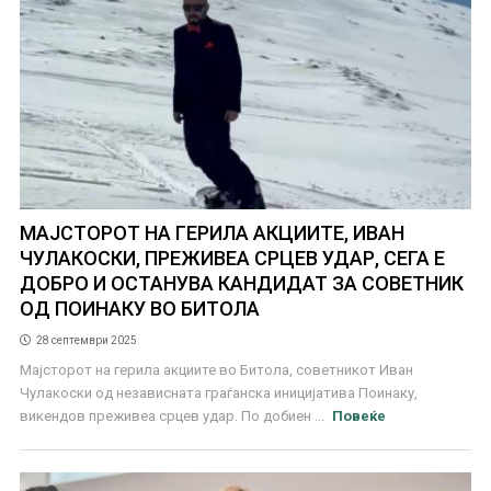
МАЈСТОРОТ НА ГЕРИЛА АКЦИИТЕ, ИВАН
ЧУЛАКОСКИ, ПРЕЖИВЕА СРЦЕВ УДАР, СЕГА Е
ДОБРО И ОСТАНУВА КАНДИДАТ ЗА СОВЕТНИК
ОД ПОИНАКУ ВО БИТОЛА
28 септември 2025
Мајсторот на герила акциите во Битола, советникот Иван
Чулакоски од независната граѓанска иницијатива Поинаку,
викендов преживеа срцев удар. По добиен ...
Повеќе