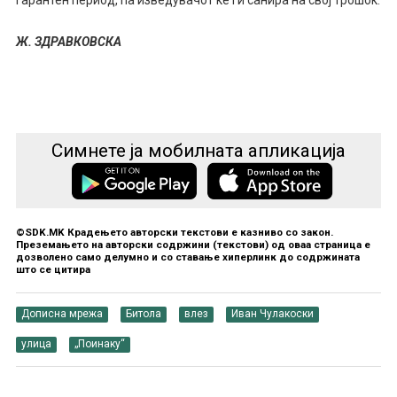
Ж. ЗДРАВКОВСКА
Симнете ја мобилната апликација
©SDK.MK Крадењето авторски текстови е казниво со закон.
Преземањето на авторски содржини (текстови) од оваа страница е
дозволено само делумно и со ставање хиперлинк до содржината
што се цитира
Дописна мрежа
Битола
влез
Иван Чулакоски
улица
„Поинаку“