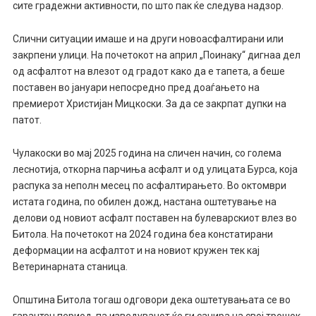
сите градежни активности, по што пак ќе следува надзор.
Слични ситуации имаше и на други новоасфалтирани или
закрпени улици. На почетокот на април „Поинаку“ дигнаа дел
од асфалтот на влезот од градот како да е тапета, а беше
поставен во јануари непосредно пред доаѓањето на
премиерот Христијан Мицкоски. За да се закрпат дупки на
патот.
Чулакоски во мај 2025 година на сличен начин, со голема
леснотија, откорна парчиња асфалт и од улицата Бурса, која
распука за неполн месец по асфалтирањето. Во октомври
истата година, по обилен дожд, настана оштетување на
делови од новиот асфалт поставен на булеварскиот влез во
Битола. На почетокот на 2024 година беа констатирани
деформации на асфалтот и на новиот кружен тек кај
Ветеринарната станица.
Општина Битола тогаш одговори дека оштетувањата се во
гарантен период, па изведувачот ќе ги санира на свој трошок.