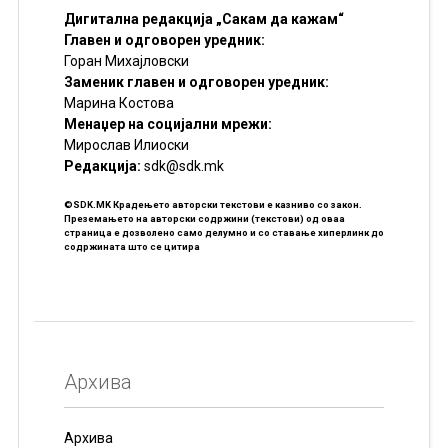
Дигитална редакција „Сакам да кажам“
Главен и одговорен уредник:
Горан Михајловски
Заменик главен и одговорен уредник:
Марина Костова
Менаџер на социјални мрежи:
Мирослав Илиоски
Редакцијa:
sdk@sdk.mk
©SDK.MK Крадењето авторски текстови е казниво со закон.
Преземањето на авторски содржини (текстови) од оваа
страница е дозволено само делумно и со ставање хиперлинк до
содржината што се цитира
Архива
Архива