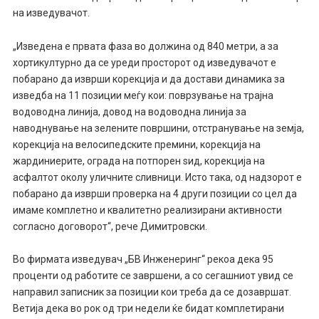
на изведувачот.
„Изведена е првата фаза во должина од 840 метри, а за
хортикултурно да се уреди просторот од изведувачот е
побарано да изврши корекција и да достави динамика за
изведба на 11 позиции меѓу кои: поврзување на трајна
водоводна линија, довод на водоводна линија за
наводнување на зелените површини, отстранување на земја,
корекција на велосипедските премини, корекција на
жардиниерите, ограда на потпорен ѕид, корекција на
асфалтот околу уличните сливници. Исто така, од надзорот е
побарано да изврши проверка на 4 други позиции со цел да
имаме комплетно и квалитетно реализирани активности
согласно договорот“, рече Димитровски.
Во фирмата изведувач „БВ Инженеринг“ рекоа дека 95
проценти од работите се завршени, а со сегашниот увид се
направил записник за позиции кои треба да се дозавршат.
Ветија дека во рок од три недели ќе бидат комплетирани