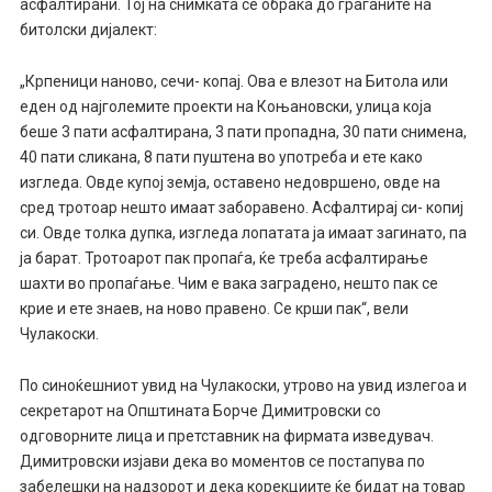
асфалтирани. Тој на снимката се обраќа до граѓаните на
битолски дијалект:
„Крпеници наново, сечи- копај. Ова е влезот на Битола или
еден од најголемите проекти на Коњановски, улица која
беше 3 пати асфалтирана, 3 пати пропадна, 30 пати снимена,
40 пати сликана, 8 пати пуштена во употреба и ете како
изгледа. Овде купој земја, оставено недовршено, овде на
сред тротоар нешто имаат заборавено. Асфалтирај си- копиј
си. Овде толка дупка, изгледа лопатата ја имаат загинато, па
ја барат. Тротоарот пак пропаѓа, ќе треба асфалтирање
шахти во пропаѓање. Чим е вака заградено, нешто пак се
крие и ете знаев, на ново правено. Се крши пак“, вели
Чулакоски.
По синоќешниот увид на Чулакоски, утрово на увид излегоа и
секретарот на Општината Борче Димитровски со
одговорните лица и претставник на фирмата изведувач.
Димитровски изјави дека во моментов се постапува по
забелешки на надзорот и дека корекциите ќе бидат на товар