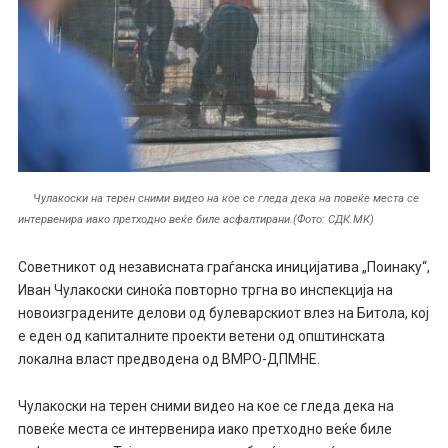
Чулакоски на терен сними видео на кое се гледа дека на повеќе места се
интервенира иако претходно веќе биле асфалтирани.(Фото: СДК.МК)
Советникот од независната граѓанска иницијатива „Поинаку“,
Иван Чулакоски синоќа повторно тргна во инспекција на
новоизградените делови од булеварскиот влез на Битола, кој
е еден од капиталните проекти ветени од општинската
локална власт предводена од ВМРО-ДПМНЕ.
Чулакоски на терен сними видео на кое се гледа дека на
повеќе места се интервенира иако претходно веќе биле