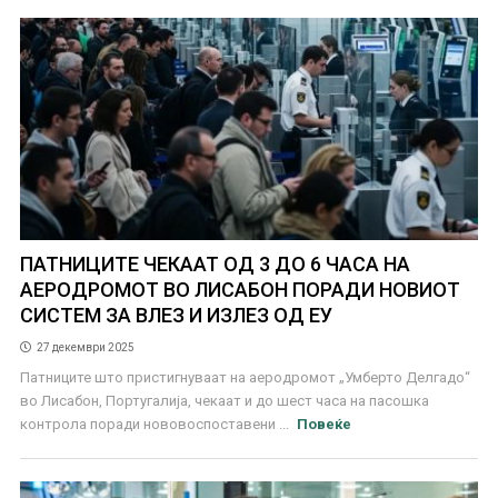
ПАТНИЦИТЕ ЧЕКААТ ОД 3 ДО 6 ЧАСА НА
АЕРОДРОМОТ ВО ЛИСАБОН ПОРАДИ НОВИОТ
СИСТЕМ ЗА ВЛЕЗ И ИЗЛЕЗ ОД ЕУ
27 декември 2025
Патниците што пристигнуваат на аеродромот „Умберто Делгадо“
во Лисабон, Португалија, чекаат и до шест часа на пасошка
контрола поради нововоспоставени ...
Повеќе