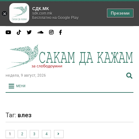
СДК.МК
Преземи
sdk.com.mk
Бесплатно на Google Play
недела, 9 август, 2026
МЕНИ
Таг:
влез
1
2
3
4