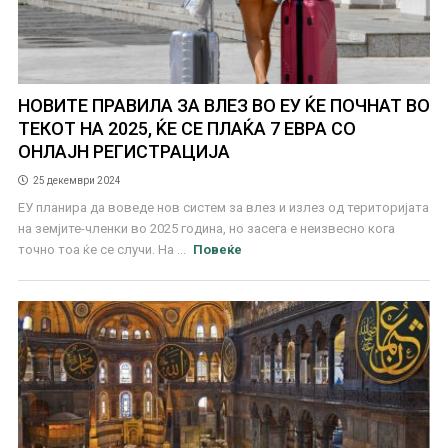
НОВИТЕ ПРАВИЛА ЗА ВЛЕЗ ВО ЕУ ЌЕ ПОЧНАТ ВО
ТЕКОТ НА 2025, ЌЕ СЕ ПЛАЌА 7 ЕВРА СО
ОНЛАЈН РЕГИСТРАЦИЈА
25 декември 2024
ЕУ планира да воведе нов систем за влез и излез од територијата
на земјите-членки во 2025 година, но засега е неизвесно кога
точно тоа ќе се случи. На ...
Повеќе