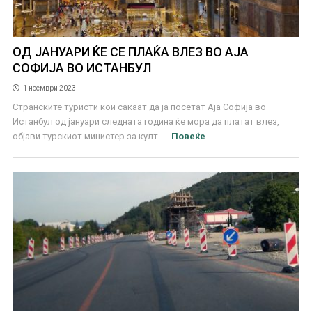
ОД ЈАНУАРИ ЌЕ СЕ ПЛАЌА ВЛЕЗ ВО АЈА
СОФИЈА ВО ИСТАНБУЛ
1 ноември 2023
Странските туристи кои сакаат да ја посетат Аја Софија во
Истанбул од јануари следната година ќе мора да платат влез,
објави турскиот министер за култ ...
Повеќе