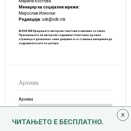
Марина Костова
Менаџер на социјални мрежи:
Мирослав Илиоски
Редакцијa:
sdk@sdk.mk
©SDK.MK Крадењето авторски текстови е казниво со закон.
Преземањето на авторски содржини (текстови) од оваа
страница е дозволено само делумно и со ставање хиперлинк до
содржината што се цитира
Архива
Архива
ЧИТАЊЕТО Е БЕСПЛАТНО.
Колумната
САКАМ ДА КАЖАМ
излегува од 12