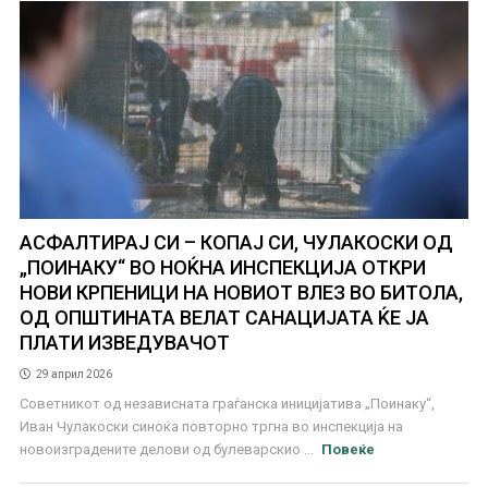
АСФАЛТИРАЈ СИ – КОПАЈ СИ, ЧУЛАКОСКИ ОД
„ПОИНАКУ“ ВО НОЌНА ИНСПЕКЦИЈА ОТКРИ
НОВИ КРПЕНИЦИ НА НОВИОТ ВЛЕЗ ВО БИТОЛА,
ОД ОПШТИНАТА ВЕЛАТ САНАЦИЈАТА ЌЕ ЈА
ПЛАТИ ИЗВЕДУВАЧОТ
29 април 2026
Советникот од независната граѓанска иницијатива „Поинаку“,
Иван Чулакоски синоќа повторно тргна во инспекција на
новоизградените делови од булеварскио ...
Повеќе