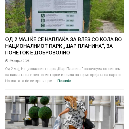
ОД 2 МАЈ ЌЕ СЕ НАПЛАЌА ЗА ВЛЕЗ СО КОЛА ВО
НАЦИОНАЛНИОТ ПАРК „ШАР ПЛАНИНА“, ЗА
ПОЧЕТОК Е ДОБРОВОЛНО
29 април 2025
Од 2 мај, Националниот парк „Шар Планина“ започнува со систем
за наплата на влез на моторни возила на територијата на паркот.
Наплатата ќе се врши пре ...
Повеќе