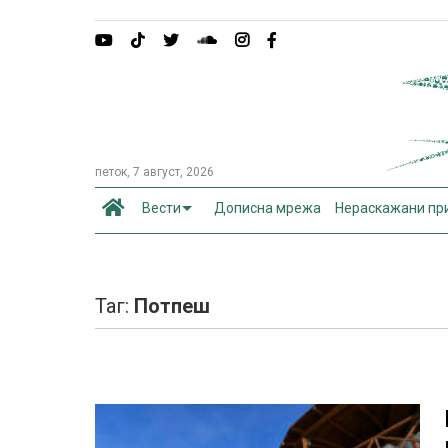
петок, 7 август, 2026
Вести
Дописна мрежа
Нераскажани пр
Таг:
Потпеш