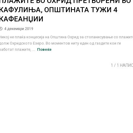
ПЛАЖИТЕ ВО ОХРИД ПРЕТВОРЕНИ ВО
КАФУЛИЊА, ОПШТИНАТА ТУЖИ 4
КАФЕАНЏИИ
4 декември 2019
Никој не плаќа концесија на Општина Охрид за стопанисување со плажит
долж Охридското Езеро. Во моментов ниту еден од газдите кои ги
работат плажите, ...
Повеќе
1
/ 1 НАПИ