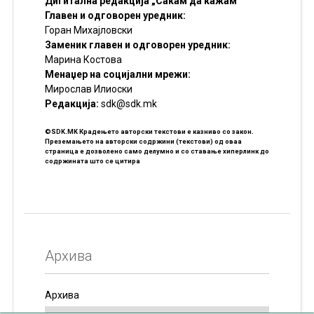
Дигитална редакција „Сакам да кажам“
Главен и одговорен уредник:
Горан Михајловски
Заменик главен и одговорен уредник:
Марина Костова
Менаџер на социјални мрежи:
Мирослав Илиоски
Редакцијa:
sdk@sdk.mk
©SDK.MK Крадењето авторски текстови е казниво со закон.
Преземањето на авторски содржини (текстови) од оваа
страница е дозволено само делумно и со ставање хиперлинк до
содржината што се цитира
Архива
Архива