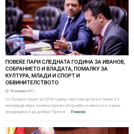
ПОВЕЌЕ ПАРИ СЛЕДНАТА ГОДИНА ЗА ИВАНОВ,
СОБРАНИЕТО И ВЛАДАТА, ПОМАЛКУ ЗА
КУЛТУРА, МЛАДИ И СПОРТ И
ОБВИНИТЕЛСТВОТО
18 ноември 2017
Со Предлог-Буџет за 2018 година, најголем досега и тежок 3,4
милијарди евра, повеќе пари во споредба со минатата година
предвидено е да добијат Претсе ...
Повеќе