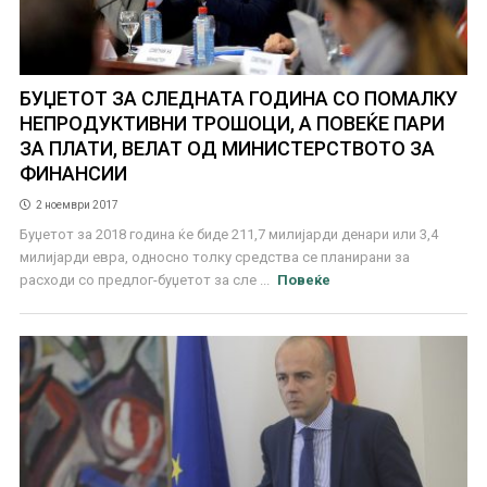
БУЏЕТОТ ЗА СЛЕДНАТА ГОДИНА СО ПОМАЛКУ
НЕПРОДУКТИВНИ ТРОШОЦИ, А ПОВЕЌЕ ПАРИ
ЗА ПЛАТИ, ВЕЛАТ ОД МИНИСТЕРСТВОТО ЗА
ФИНАНСИИ
2 ноември 2017
Буџетот за 2018 година ќе биде 211,7 милијарди денари или 3,4
милијарди евра, односно толку средства се планирани за
расходи со предлог-буџетот за сле ...
Повеќе