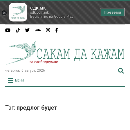
СДК.МК
Преземи
sdk.com.mk
Бесплатно на Google Play
четврток, 6 август, 2026
МЕНИ
Таг:
предлог буџет