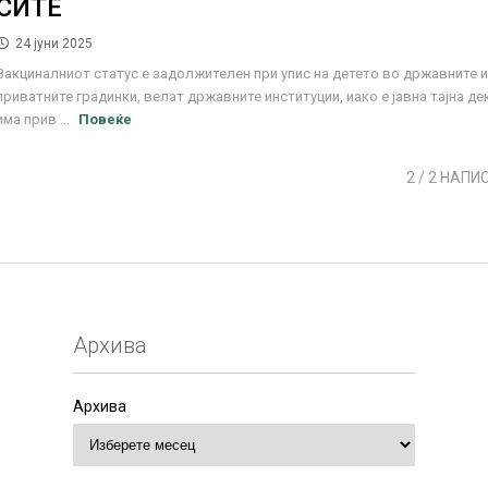
СИТЕ
24 јуни 2025
Вакциналниот статус е задолжителен при упис на детето во државните 
приватните градинки, велат државните институции, иако е јавна тајна де
има прив ...
Повеќе
2
/ 2 НАПИ
Архива
Архива