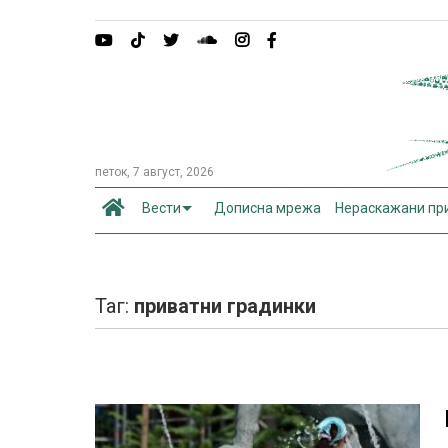
петок, 7 август, 2026
Вести
Дописна мрежа
Нераскажани пр
Таг:
приватни градинки