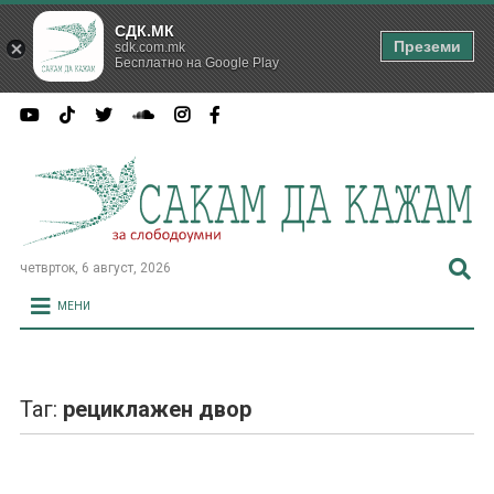
СДК.МК
Преземи
sdk.com.mk
Бесплатно на Google Play
четврток, 6 август, 2026
МЕНИ
Таг:
рециклажен двор