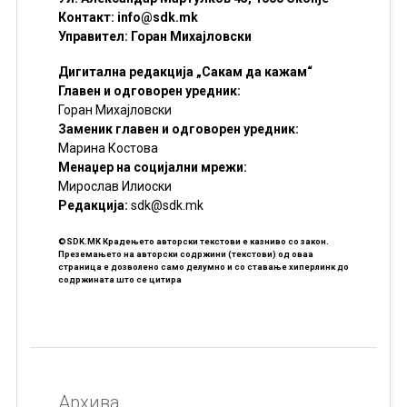
Контакт:
info@sdk.mk
Управител: Горан Михајловски
Дигитална редакција „Сакам да кажам“
Главен и одговорен уредник:
Горан Михајловски
Заменик главен и одговорен уредник:
Марина Костова
Менаџер на социјални мрежи:
Мирослав Илиоски
Редакцијa:
sdk@sdk.mk
©SDK.MK Крадењето авторски текстови е казниво со закон.
Преземањето на авторски содржини (текстови) од оваа
страница е дозволено само делумно и со ставање хиперлинк до
содржината што се цитира
Архива