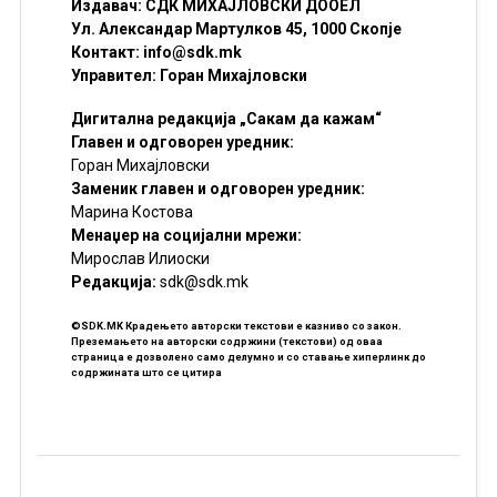
Издавач: СДК МИХАЈЛОВСКИ ДООЕЛ
Ул. Александар Мартулков 45, 1000 Скопје
Контакт:
info@sdk.mk
Управител: Горан Михајловски
Дигитална редакција „Сакам да кажам“
Главен и одговорен уредник:
Горан Михајловски
Заменик главен и одговорен уредник:
Марина Костова
Менаџер на социјални мрежи:
Мирослав Илиоски
Редакцијa:
sdk@sdk.mk
©SDK.MK Крадењето авторски текстови е казниво со закон.
Преземањето на авторски содржини (текстови) од оваа
страница е дозволено само делумно и со ставање хиперлинк до
содржината што се цитира