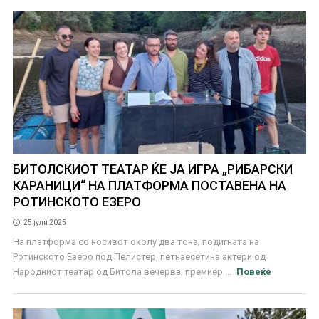
БИТОЛСКИОТ ТЕАТАР ЌЕ ЈА ИГРА „РИБАРСКИ
КАРАНИЦИ“ НА ПЛАТФОРМА ПОСТАВЕНА НА
РОТИНСКОТО ЕЗЕРО
25 јули 2025
На платформа со носивот околу два тона, подигната на
Ротинското Езеро под Пелистер, петнаесетина актери од
Народниот театар од Битола вечерва, премиер ...
Повеќе