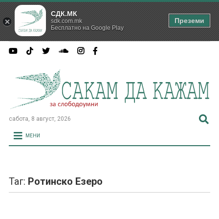
СДК.МК
Преземи
sdk.com.mk
Бесплатно на Google Play
сабота, 8 август, 2026
МЕНИ
Таг:
Ротинско Езеро