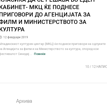
КАБИНЕТ- МКЦ ЌЕ ПОДНЕСЕ
ПРИГОВОРИ ДО АГЕНЦИЈАТА ЗА
ФИЛМ И МИНИСТЕРСТВОТО ЗА
КУЛТУРА
12 февруари 2019
Младинскиот културен центар (МКЦ) ќе поднесе приговори на одлуките
на Агенцијата за филм и на Министерството за култура, според кои
фестивалот Синедеј ...
Повеќе
10
/ 12 НАПИ
Архива