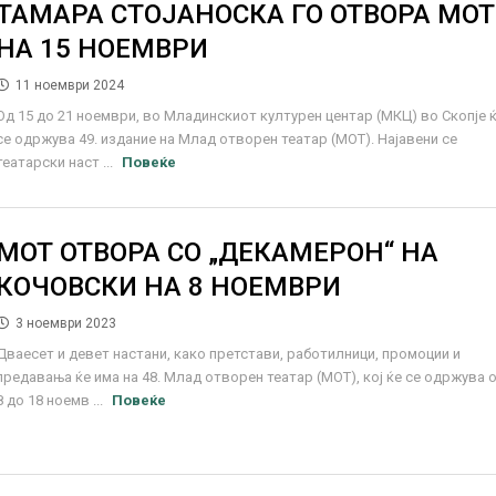
ТАМАРА СТОЈАНОСКА ГО ОТВОРА МОТ
НА 15 НОЕМВРИ
11 ноември 2024
Од 15 до 21 ноември, во Младинскиот културен центар (МКЦ) во Скопје 
се одржува 49. издание на Млад отворен театар (МОТ). Најавени се
театарски наст ...
Повеќе
МОТ ОТВОРА СО „ДЕКАМЕРОН“ НА
КОЧОВСКИ НА 8 НОЕМВРИ
3 ноември 2023
Дваесет и девет настани, како претстави, работилници, промоции и
предавања ќе има на 48. Млад отворен театар (МОТ), кој ќе се одржува 
8 до 18 ноемв ...
Повеќе