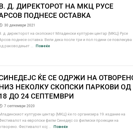
В. Д. ДИРЕКТОРОТ НА МКЦ РУСЕ
АРСОВ ПОДНЕСЕ ОСТАВКА
30 декември 2021
В. д. директорот на скопскиот Младински културен центар (МКЦ) Русе
Арсов поднесе оставка. Вели дека после три и пол години се повлекува
од раководењет ...
Повеќе
СИНЕДЕЈС ЌЕ СЕ ОДРЖИ НА ОТВОРЕН
НИЗ НЕКОЛКУ СКОПСКИ ПАРКОВИ ОД
18 ДО 24 СЕПТЕМВРИ
7 септември 2020
Младинскиот културен центар (МКЦ) ќе го организира 19. издание на
Фестивалот на европски филм Синедејс со филмски проекции на
отворено. Фестивалот кој ...
Повеќе