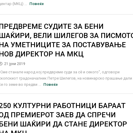
центар (МКЦ) ...
Повеќе
ПРЕДВРЕМЕ СУДИТЕ ЗА БЕНИ
ШАЌИРИ, ВЕЛИ ШИЛЕГОВ ЗА ПИСМОТ
НА УМЕТНИЦИТЕ ЗА ПОСТАВУВАЊЕ
НОВ ДИРЕКТОР НА МКЦ
21 јуни 2019
„Сме станале народ кој предвреме суди за сѐ и секого“, одговори
скопскиот градоначалник Петре Шилегов, на новинарско прашање дали
ќе го земе во предви ...
Повеќе
250 КУЛТУРНИ РАБОТНИЦИ БАРААТ
ОД ПРЕМИЕРОТ ЗАЕВ ДА СПРЕЧИ
БЕНИ ШАЌИРИ ДА СТАНЕ ДИРЕКТОР