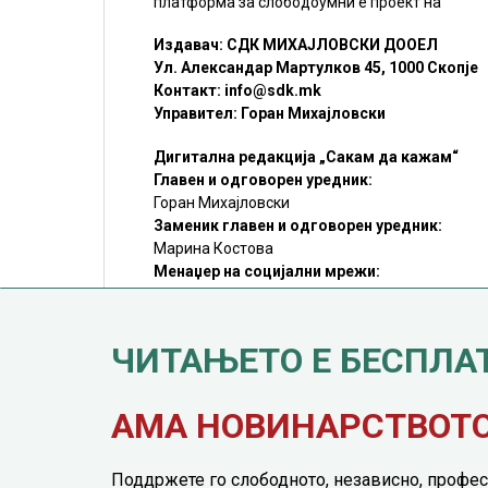
платформа за слободоумни е проект на
Издавач: СДК МИХАЈЛОВСКИ ДООЕЛ
Ул. Александар Мартулков 45, 1000 Скопје
Контакт:
info@sdk.mk
Управител: Горан Михајловски
Дигитална редакција „Сакам да кажам“
Главен и одговорен уредник:
Горан Михајловски
Заменик главен и одговорен уредник:
Марина Костова
Менаџер на социјални мрежи:
Мирослав Илиоски
Редакцијa:
sdk@sdk.mk
ЧИТАЊЕТО Е БЕСПЛА
©SDK.MK Крадењето авторски текстови е казниво со закон.
Преземањето на авторски содржини (текстови) од оваа
страница е дозволено само делумно и со ставање хиперлинк
до содржината што се цитира
АМА НОВИНАРСТВОТО 
Поддржете го слободното, независно, профес