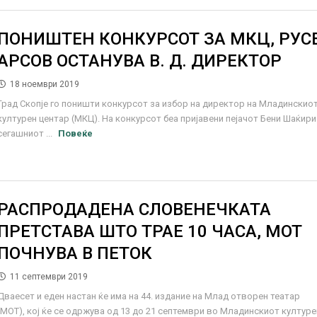
ПОНИШТЕН КОНКУРСОТ ЗА МКЦ, РУС
АРСОВ ОСТАНУВА В. Д. ДИРЕКТОР
18 ноември 2019
Град Скопје го поништи конкурсот за избор на директор на Младинскио
културен центар (МКЦ). На конкурсот беа пријавени пејачот Бени Шаќири
сегашниот ...
Повеќе
РАСПРОДАДЕНА СЛОВЕНЕЧКАТА
ПРЕТСТАВА ШТО ТРАЕ 10 ЧАСА, МОТ
ПОЧНУВА В ПЕТОК
11 септември 2019
Дваесет и еден настан ќе има на 44. издание на Млад отворен театар
(МОТ), кој ќе се одржува од 13 до 21 септември во Младинскиот културе