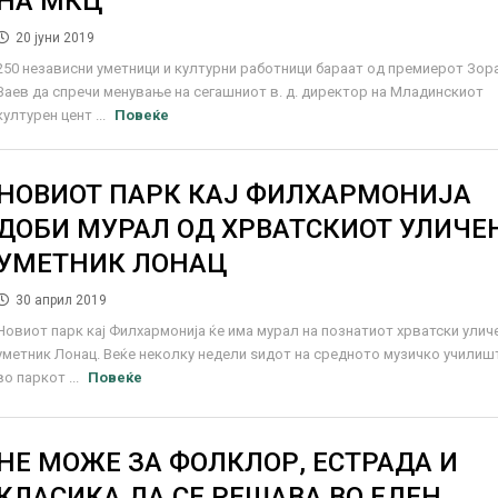
НА МКЦ
20 јуни 2019
250 независни уметници и културни работници бараат од премиерот Зор
Заев да спречи менување на сегашниот в. д. директор на Младинскиот
културен цент ...
Повеќе
НОВИОТ ПАРК КАЈ ФИЛХАРМОНИЈА
ДОБИ МУРАЛ ОД ХРВАТСКИОТ УЛИЧЕ
УМЕТНИК ЛОНАЦ
30 април 2019
Новиот парк кај Филхармонија ќе има мурал на познатиот хрватски улич
уметник Лонац. Веќе неколку недели ѕидот на средното музичко училиш
во паркот ...
Повеќе
НЕ МОЖЕ ЗА ФОЛКЛОР, ЕСТРАДА И
КЛАСИКА ДА СЕ РЕШАВА ВО ЕДЕН