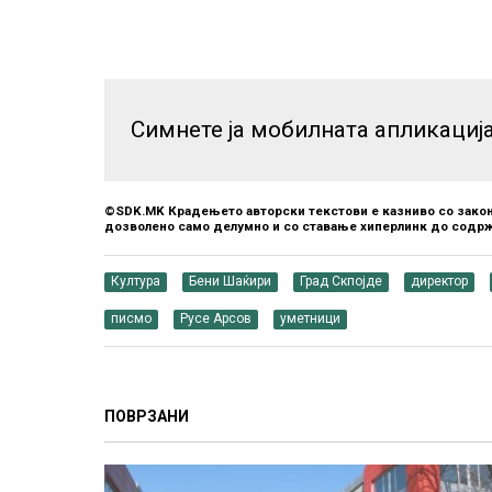
Симнете ја мобилната апликациј
©SDK.MK Крадењето авторски текстови е казниво со закон
дозволено само делумно и со ставање хиперлинк до содрж
Култура
Бени Шаќири
Град Скпојде
директор
писмо
Русе Арсов
уметници
ПОВРЗАНИ