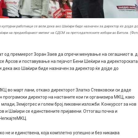
 културни работници се вели дека ако Шаќири биде назначен за директор ќе дојде д
аќири на предизборниот митинг на СДСМ за претседателските избори во Битола. (Фот
т од премиерот Зоран Заев да спречи менување на сегашниот в. д
се Арсов и поставување на пејачот Бени Шеќири на директорската
и дека ако Шаќири биде назначен за директор ќе дојде до
МКЦ во март лани, откако директорот Златко Стевковски си даде
н програмски директор на настаните кои ги организира МКЦ, како
млади, Земјотрес и голем број ликовни изложби. Конкурсот за нов
ов и Шаќири се единствените пријавени. Оттогаш почна и
ЧепкајтеМКЦ.
ако не и единствена, која комплетно успешно и без никаква