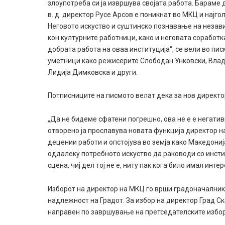
злоупотреба си ја извршува својата работа. Бараме
в. д. директор Русе Арсов е поникнат во МКЦ и најго
Неговото искуство и суштинско познавање на незав
кон културните работници, како и неговата соработ
добрата работа на оваа институција“, се вели во пи
уметници како режисерите Слободан Унковски, Влад
Лидија Димковска и други.
Потписниците на писмото велат дека за нов директо
„Да не бидеме сфатени погрешно, ова не е е негати
отворено ја прославува новата функција директор н
децении работи и опстојува во земја како Македониј
оддалеку потребното искуство да раководи со инсти
сцена, чиј дел тој не е, ниту пак кога било имал инт
Изборот на директор на МКЦ го врши градоначалнико
надлежност на Градот. За избор на директор Град Ск
направен по завршување на претседателските избор