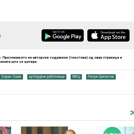
а
. Преземањето на авторски содржини (текстови) од оваа страница е
ината што се цитира
Зоран Заев
култрурни работници
МКЦ
Петре Шилегов