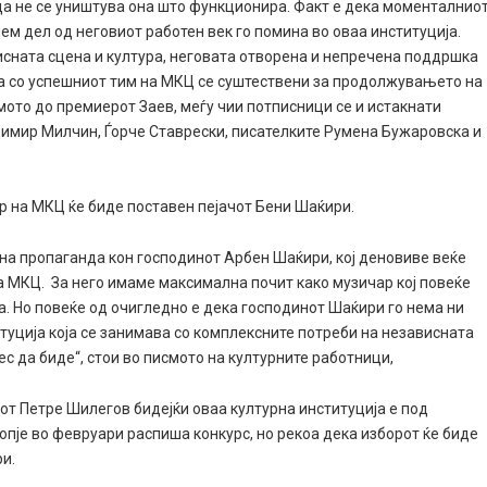
 да не се уништува она што функционира. Факт е дека моменталнио
лем дел од неговиот работен век го помина во оваа институција.
исната сцена и култура, неговата отворена и непречена поддршка
ка со успешниот тим на МКЦ се суштествени за продолжувањето на
смото до премиерот Заев, меѓу чии потписници се и истакнати
имир Милчин, Ѓорче Ставрески, писателките Румена Бужаровска и
р на МКЦ ќе биде поставен пејачот Бени Шаќири.
вна пропаганда кон господинот Арбен Шаќири, кој деновиве веќе
а МКЦ. За него имаме максимална почит како музичар кој повеќе
а. Но повеќе од очигледно е дека господинот Шаќири го нема ни
туција која се занимава со комплексните потреби на независната
ерес да биде“, стои во писмото на културните работници,
т Петре Шилегов бидејќи оваа културна институција е под
опје во февруари распиша конкурс, но рекоа дека изборот ќе биде
и.