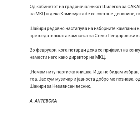
Од кабинетот на градоначалникот Шилегов за САКА
на МКЦ и дека Комисијата ќе се состане деновиве, п
Шаќири редовно настапува на изборните кампањи н
претседателската кампања на Стево Пендаровски кој
Во февруари, кога потврди дека се пријавил на кон
намести него како директор на МКЦ.
„Немам ниту партиска книшка. И да не бидам избран,
тоа. Јас сум музичар и јавноста добро ме познава, о
Шакири за Независен весник.
А. АНТЕВСКА