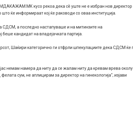
МДАКАЖАМ.МК кусо рекоа дека сѐ уште не е избран нов директор
о што ќе информираат кој ќе раководи со оваа институција.
а СДСМ, а последно настапуваше и на митинзите на
 беше кандидат на владејачката партија.
курсот, Шаќири категорично ги отфрли шпекулациите дека СДСМ ќе 
 јас немам намера да ниту да се жалам ниту да кревам врева околу
д фелата сум, не аплицирам за директор на гинекологија“, изјави