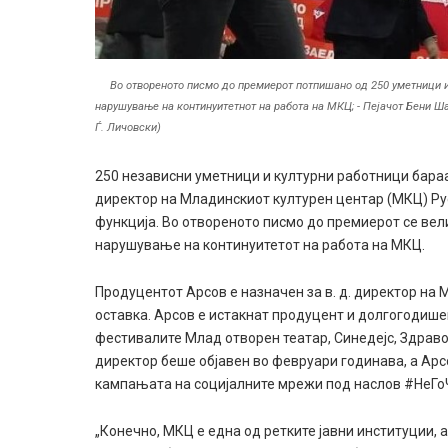
Во отвореното писмо до премиерот потпишано од 250 уметници и
нарушување на континуитетнот на работа на МКЦ; - Пејачот Бени Ш
Ѓ. Личовски)
250 независни уметници и културни работници бараа
директор на Младинскиот културен центар (МКЦ) Ру
функција. Во отвореното писмо до премиерот се вел
нарушување на континуитетот на работа на МКЦ.
Продуцентот Арсов е назначен за в. д. директор на 
оставка. Арсов е истакнат продуцент и долгогодише
фестивалите Млад отворен театар, Синедејс, Здраво 
директор беше објавен во февруари годинава, а Арс
кампањата на социјалните мрежи под наслов #НеГо
„Конечно, МКЦ е една од ретките јавни институции, 