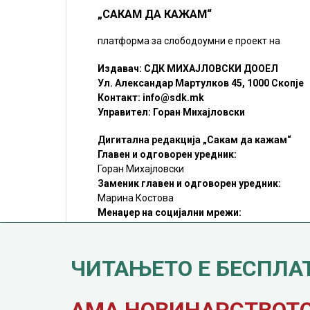
„САКАМ ДА КАЖАМ“
платформа за слободоумни е проект на
Издавач: СДК МИХАЈЛОВСКИ ДООЕЛ
Ул. Александар Мартулков 45, 1000 Скопје
Контакт:
info@sdk.mk
Управител: Горан Михајловски
Дигитална редакција „Сакам да кажам“
Главен и одговорен уредник:
Горан Михајловски
Заменик главен и одговорен уредник:
Марина Костова
Менаџер на социјални мрежи:
Мирослав Илиоски
Редакцијa:
sdk@sdk.mk
ЧИТАЊЕТО Е БЕСПЛА
©SDK.MK Крадењето авторски текстови е казниво со закон.
Преземањето на авторски содржини (текстови) од оваа
страница е дозволено само делумно и со ставање хиперлинк
до содржината што се цитира
АМА НОВИНАРСТВОТО 