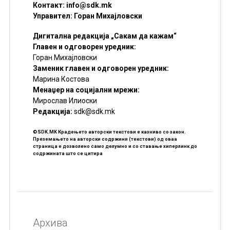
Контакт:
info@sdk.mk
Управител: Горан Михајловски
Дигитална редакција „Сакам да кажам“
Главен и одговорен уредник:
Горан Михајловски
Заменик главен и одговорен уредник:
Марина Костова
Менаџер на социјални мрежи:
Мирослав Илиоски
Редакцијa:
sdk@sdk.mk
©SDK.MK Крадењето авторски текстови е казниво со закон.
Преземањето на авторски содржини (текстови) од оваа
страница е дозволено само делумно и со ставање хиперлинк до
содржината што се цитира
Архива