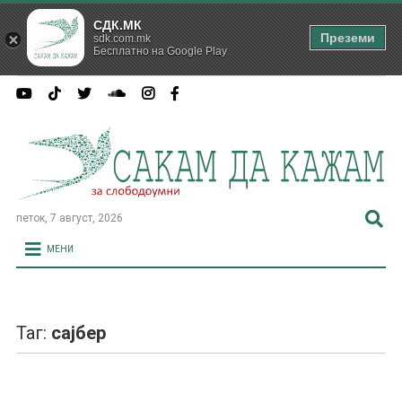
СДК.МК
Преземи
sdk.com.mk
Бесплатно на Google Play
петок, 7 август, 2026
МЕНИ
Таг:
сајбер