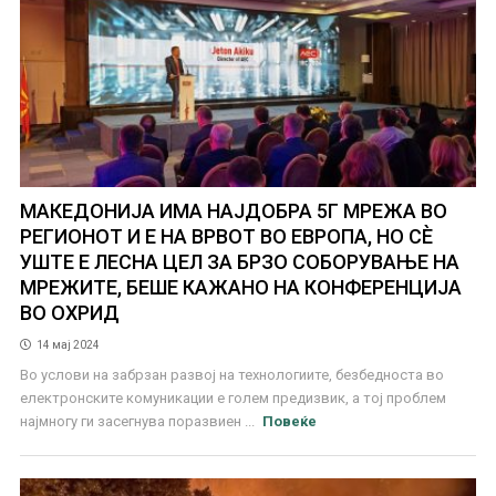
МАКЕДОНИЈА ИМА НАЈДОБРА 5Г МРЕЖА ВО
РЕГИОНОТ И Е НА ВРВОТ ВО ЕВРОПА, НО СЀ
УШТЕ Е ЛЕСНА ЦЕЛ ЗА БРЗО СОБОРУВАЊЕ НА
МРЕЖИТЕ, БЕШЕ КАЖАНО НА КОНФЕРЕНЦИЈА
ВО ОХРИД
14 мај 2024
Во услови на забрзан развој на технологиите, безбедноста во
електронските комуникации е голем предизвик, а тој проблем
најмногу ги засегнува поразвиен ...
Повеќе