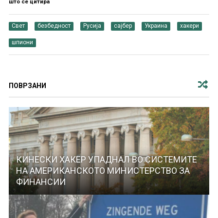
што се цитира
Свет
безбедност
Русија
сајбер
Украина
хакери
шпиони
ПОВРЗАНИ
КИНЕСКИ ХАКЕР УПАДНАЛ ВО СИСТЕМИТЕ
НА АМЕРИКАНСКОТО МИНИСТЕРСТВО ЗА
ФИНАНСИИ