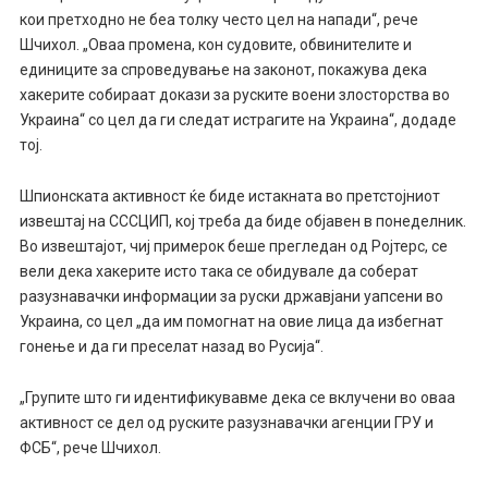
кои претходно не беа толку често цел на напади“, рече
Шчихол. „Оваа промена, кон судовите, обвинителите и
единиците за спроведување на законот, покажува дека
хакерите собираат докази за руските воени злосторства во
Украина“ со цел да ги следат истрагите на Украина“, додаде
тој.
Шпионската активност ќе биде истакната во претстојниот
извештај на СССЦИП, кој треба да биде објавен в понеделник.
Во извештајот, чиј примерок беше прегледан од Ројтерс, се
вели дека хакерите исто така се обидувале да соберат
разузнавачки информации за руски државјани уапсени во
Украина, со цел „да им помогнат на овие лица да избегнат
гонење и да ги преселат назад во Русија“.
„Групите што ги идентификувавме дека се вклучени во оваа
активност се дел од руските разузнавачки агенции ГРУ и
ФСБ“, рече Шчихол.