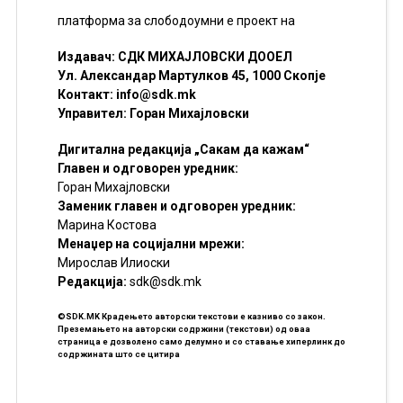
платформа за слободоумни е проект на
Издавач: СДК МИХАЈЛОВСКИ ДООЕЛ
Ул. Александар Мартулков 45, 1000 Скопје
Контакт:
info@sdk.mk
Управител: Горан Михајловски
Дигитална редакција „Сакам да кажам“
Главен и одговорен уредник:
Горан Михајловски
Заменик главен и одговорен уредник:
Марина Костова
Менаџер на социјални мрежи:
Мирослав Илиоски
Редакцијa:
sdk@sdk.mk
©SDK.MK Крадењето авторски текстови е казниво со закон.
Преземањето на авторски содржини (текстови) од оваа
страница е дозволено само делумно и со ставање хиперлинк до
содржината што се цитира