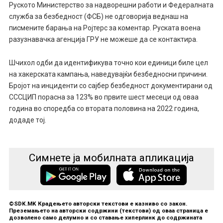
Руското Министерство за надворешни работи и Федералната
служба за безбедност (ФСБ) не одговорија веднаш на
писмените барања на Ројтерс за коментар. Руската воена
разузнавачка агенција ГРУ не можеше да се контактира.
Шчихол одби да идентификува точно кои единици биле цел
на хакерската кампања, наведувајќи безбедносни причини.
Бројот на инциденти со сајбер безбедност документирани од
СССЦИП порасна за 123% во првите шест месеци од оваа
година во споредба со втората половина на 2022 година,
додаде тој.
Симнете ја мобилната апликација
©SDK.MK Крадењето авторски текстови е казниво со закон.
Преземањето на авторски содржини (текстови) од оваа страница е
дозволено само делумно и со ставање хиперлинк до содржината