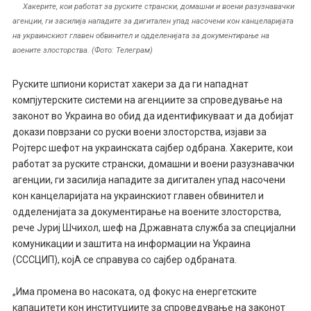
Хакерите, кои работат за руските странски, домашни и воени разузнавачки
агенции, ги засилија нападите за дигитален упад насочени кон канцеларијата
на украинскиот главен обвинител и одделенијата за документирање на
воените злосторства. (Фото: Телеграм)
Руските шпиони користат хакери за да ги нападнат
компјутерските системи на агенциите за спроведување на
законот во Украина во обид да идентификуваат и да добијат
докази поврзани со руски воени злосторства, изјави за
Ројтерс шефот на украинската сајбер одбрана. Хакерите, кои
работат за руските странски, домашни и воени разузнавачки
агенции, ги засилија нападите за дигитален упад насочени
кон канцеларијата на украинскиот главен обвинител и
одделенијата за документирање на воените злосторства,
рече Јуриј Шчихол, шеф на Државната служба за специјални
комуникации и заштита на информации на Украина
(СССЦИП), којА се справува со сајбер одбраната.
„Има промена во насоката, од фокус на енергетските
капацитети кон институциите за спроведување на законот