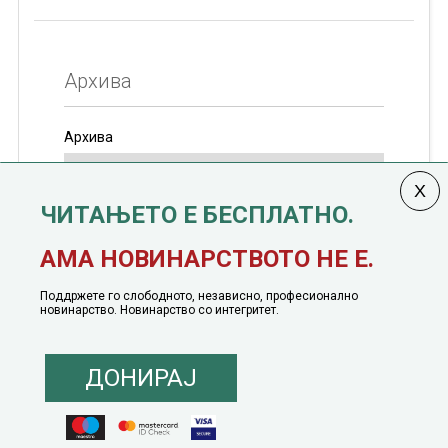
Архива
Архива
ЧИТАЊЕТО Е БЕСПЛАТНО.
Колумната
САКАМ ДА КАЖАМ
излегува од 12
АМА НОВИНАРСТВОТО НЕ Е.
јануари, 1991 година
Поддржете го слободното, независно, професионално
новинарство. Новинарство со интегритет.
ДОНИРАЈ
© 2016 - 2026 Сакам Да Кажам. Сите права задржани |
Маркетинг
понуда
|
Понуда за политичко рекламирање
|
Политика на приватност
|
Политика на инклузија
|
Кодекс на однесување