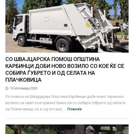
СО ШВАЈЦАРСКА ПОМОШ ОПШТИНА
КАРБИНЦИ ДОБИ НОВО ВОЗИЛО СО КОЕ ЌЕ СЕ
СОБИРА ЃУБРЕТО И ОД СЕЛАТА НА
ПЛАЧКОВИЦА
13 септември 2024
Со помош на Швајцарија Општина Карбинци доби ново теренско
возило за смет кое првенствено ќе го собира ѓубрето од селата
на Плачковица, но и од остана ...
Повеќе