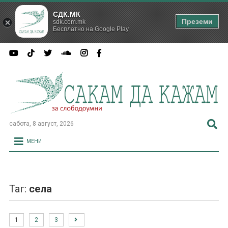
СДК.МК
Преземи
sdk.com.mk
Бесплатно на Google Play
сабота, 8 август, 2026
МЕНИ
Таг:
села
1
2
3