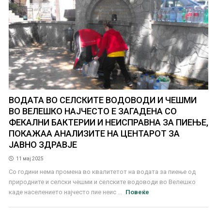
ВОДАТА ВО СЕЛСКИТЕ ВОДОВОДИ И ЧЕШМИ
ВО ВЕЛЕШКО НАЈЧЕСТО Е ЗАГАДЕНА СО
ФЕКАЛНИ БАКТЕРИИ И НЕИСПРАВНА ЗА ПИЕЊЕ,
ПОКАЖАА АНАЛИЗИТЕ НА ЦЕНТАРОТ ЗА
ЈАВНО ЗДРАВЈЕ
11 мај 2025
Со години нема промена во квалитетот на водата за пиење од
природните и селски чешми и селските водоводи во Велешко
каде населението најчесто пие неис ...
Повеќе