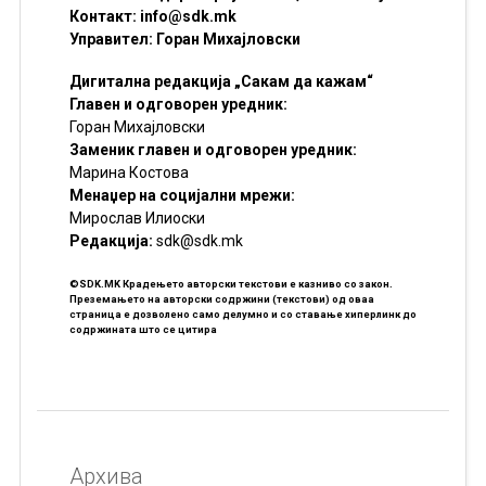
Контакт:
info@sdk.mk
Управител: Горан Михајловски
Дигитална редакција „Сакам да кажам“
Главен и одговорен уредник:
Горан Михајловски
Заменик главен и одговорен уредник:
Марина Костова
Менаџер на социјални мрежи:
Мирослав Илиоски
Редакцијa:
sdk@sdk.mk
©SDK.MK Крадењето авторски текстови е казниво со закон.
Преземањето на авторски содржини (текстови) од оваа
страница е дозволено само делумно и со ставање хиперлинк до
содржината што се цитира
Архива