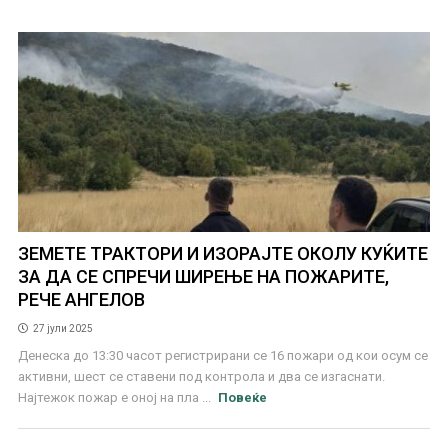
ЗЕМЕТЕ ТРАКТОРИ И ИЗОРАЈТЕ ОКОЛУ КУЌИТЕ
ЗА ДА СЕ СПРЕЧИ ШИРЕЊЕ НА ПОЖАРИТЕ,
РЕЧЕ АНГЕЛОВ
27 јули 2025
Денеска до 13:30 часот регистрирани се 16 пожари од кои осум се
активни, шест се ставени под контрола и два се изгаснати.
Најтежок пожар е оној на пла ...
Повеќе