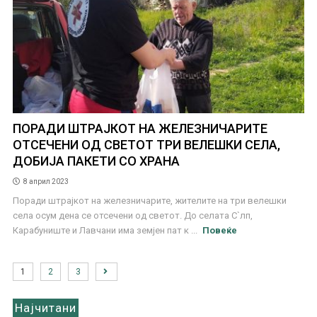
ПОРАДИ ШТРАЈКОТ НА ЖЕЛЕЗНИЧАРИТЕ
ОТСЕЧЕНИ ОД СВЕТОТ ТРИ ВЕЛЕШКИ СЕЛА,
ДОБИЈА ПАКЕТИ СО ХРАНА
8 април 2023
Поради штрајкот на железничарите, жителите на три велешки
села осум дена се отсечени од светот. До селата С`лп,
Карабуниште и Лавчани има земјен пат к ...
Повеќе
1
2
3
Најчитани